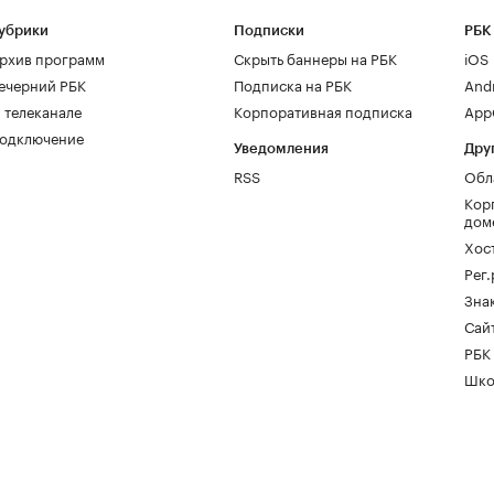
убрики
Подписки
РБК
рхив программ
Скрыть баннеры на РБК
iOS
ечерний РБК
Подписка на РБК
And
 телеканале
Корпоративная подписка
AppG
одключение
Уведомления
Дру
RSS
Обл
Кор
дом
Хос
Рег
Зна
Сайт
РБК
Шко