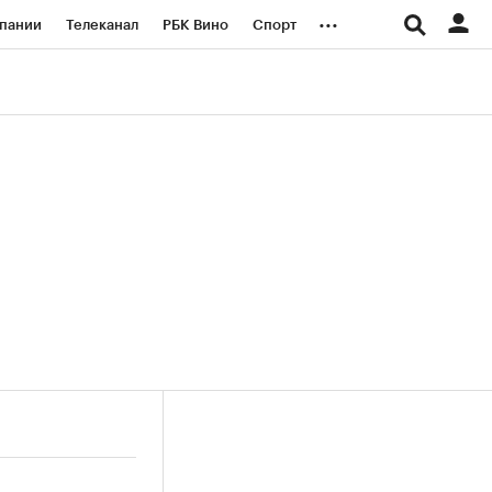
...
пании
Телеканал
РБК Вино
Спорт
ые проекты
Город
Стиль
Крипто
Спецпроекты СПб
логии и медиа
Финансы