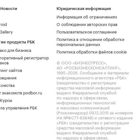
 Новости
Юридическая информация
Информация об ограничениях
roid
О соблюдении авторских прав
allery
Пользовательское соглашение
Политика в отношении обработки
гие продукты РБК
персональных данных
ако для бизнеса
Политика обработки файлов cookie
поративный регистратор
енов
© ООО «БИЗНЕСПРЕСС»,
АО «РОСБИЗНЕСКОНСАЛТИНГ»,
тинг сайтов
1995–2026
. Сообщения и материалы
.решения
информационного агентства «РБК»
(свидетельство о регистрации
комства
средства массовой информации
 знакомств podbor.ru
выдано Федеральной службой
по надзору в сфере связи,
 Курсы
информационных технологий
ла управления РБК
и массовых коммуникаций
(Роскомнадзор) 09.12.2015 за номером
ИА №ФС77-63848) и сетевого издания
«РБК» (свидетельство о регистрации
средства массовой информации
выдано Федеральной службой
по надзору в сфере связи,