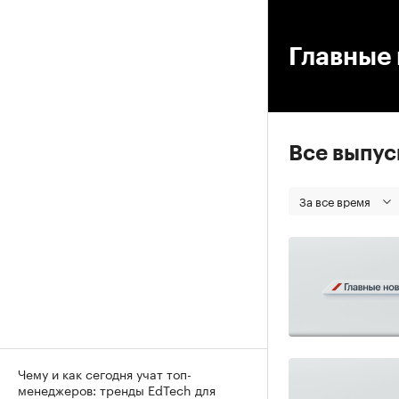
00
Главные 
Все выпу
За все время
Чему и как сегодня учат топ-
менеджеров: тренды EdTech для