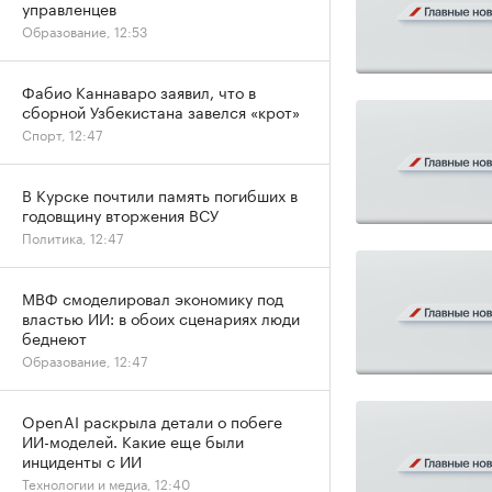
управленцев
Образование, 12:53
Фабио Каннаваро заявил, что в
сборной Узбекистана завелся «крот»
Спорт, 12:47
В Курске почтили память погибших в
годовщину вторжения ВСУ
Политика, 12:47
МВФ смоделировал экономику под
властью ИИ: в обоих сценариях люди
беднеют
Образование, 12:47
OpenAI раскрыла детали о побеге
ИИ-моделей. Какие еще были
инциденты с ИИ
Технологии и медиа, 12:40