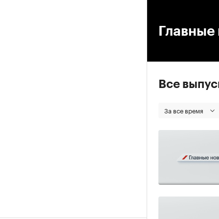
00
Главные 
Все выпу
За все время