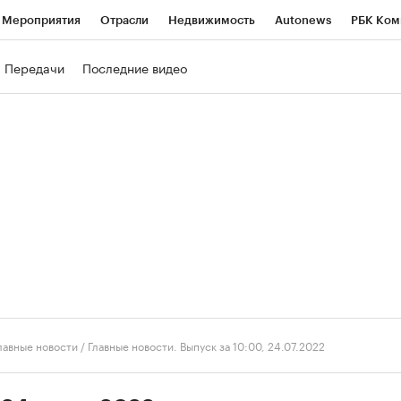
Мероприятия
Отрасли
Недвижимость
Autonews
РБК Ком
ние
РБК Курсы
РБК Life
Тренды
Визионеры
Национальн
Передачи
Последние видео
б
Исследования
Кредитные рейтинги
Франшизы
Газета
роверка контрагентов
Политика
Экономика
Бизнес
Техно
лавные новости
/
Главные новости. Выпуск за 10:00, 24.07.2022