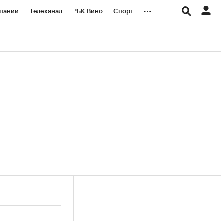
...
пании
Телеканал
РБК Вино
Спорт
ые проекты
Город
Стиль
Крипто
Спецпроекты СПб
логии и медиа
Финансы