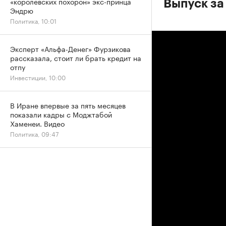
«королевских похорон» экс-принца
Выпуск за
Эндрю
Политика, 10:01
Эксперт «Альфа-Денег» Фурзикова
рассказала, стоит ли брать кредит на
отпу
Инвестиции, 10:00
В Иране впервые за пять месяцев
показали кадры с Моджтабой
Хаменеи. Видео
Политика, 09:47