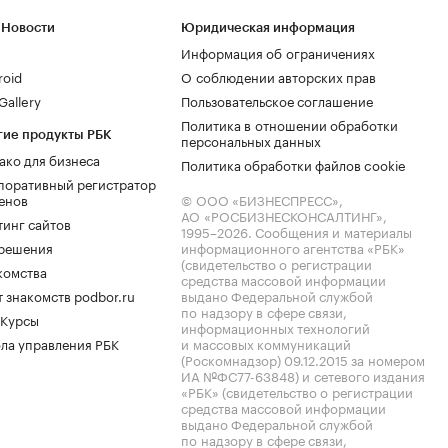
 Новости
Юридическая информация
Информация об ограничениях
roid
О соблюдении авторских прав
allery
Пользовательское соглашение
Политика в отношении обработки
гие продукты РБК
персональных данных
ако для бизнеса
Политика обработки файлов cookie
поративный регистратор
енов
© ООО «БИЗНЕСПРЕСС»,
АО «РОСБИЗНЕСКОНСАЛТИНГ»,
тинг сайтов
1995–2026
. Сообщения и материалы
.решения
информационного агентства «РБК»
(свидетельство о регистрации
комства
средства массовой информации
 знакомств podbor.ru
выдано Федеральной службой
по надзору в сфере связи,
 Курсы
информационных технологий
ла управления РБК
и массовых коммуникаций
(Роскомнадзор) 09.12.2015 за номером
ИА №ФС77-63848) и сетевого издания
«РБК» (свидетельство о регистрации
средства массовой информации
выдано Федеральной службой
по надзору в сфере связи,