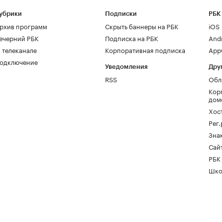
убрики
Подписки
РБК
рхив программ
Скрыть баннеры на РБК
iOS
ечерний РБК
Подписка на РБК
And
 телеканале
Корпоративная подписка
AppG
одключение
Уведомления
Дру
RSS
Обл
Кор
дом
Хос
Рег
Зна
Сайт
РБК
Шко