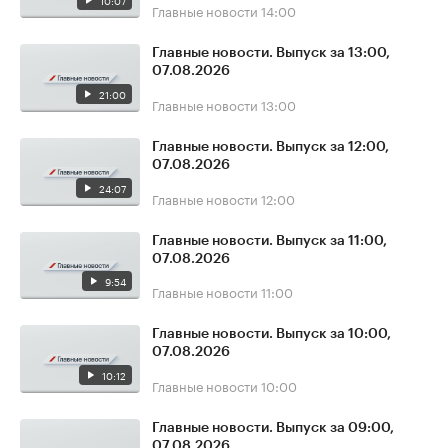
10:07
Главные новости
14:00
Главные новости. Выпуск за 13:00,
07.08.2026
21:00
Главные новости
13:00
Главные новости. Выпуск за 12:00,
07.08.2026
24:07
Главные новости
12:00
Главные новости. Выпуск за 11:00,
07.08.2026
9:54
Главные новости
11:00
Главные новости. Выпуск за 10:00,
07.08.2026
10:12
Главные новости
10:00
Главные новости. Выпуск за 09:00,
07.08.2026