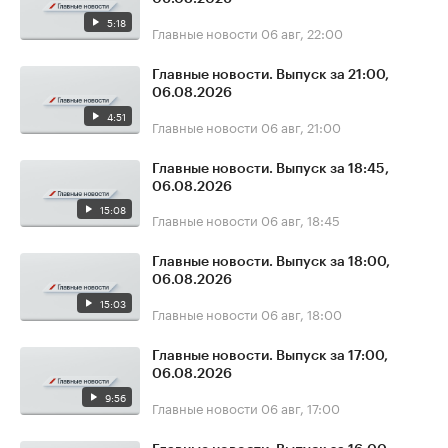
5:18
Главные новости
06 авг, 22:00
Главные новости. Выпуск за 21:00,
06.08.2026
4:51
Главные новости
06 авг, 21:00
Главные новости. Выпуск за 18:45,
06.08.2026
15:08
Главные новости
06 авг, 18:45
Главные новости. Выпуск за 18:00,
06.08.2026
15:03
Главные новости
06 авг, 18:00
Главные новости. Выпуск за 17:00,
06.08.2026
9:56
Главные новости
06 авг, 17:00