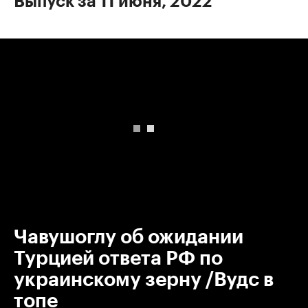
Выпуск за 11 июня, 2022
00:00
/
00:00
Чавушоглу об ожидании
Турцией ответа РФ по
украинскому зерну /Вудс в
топе