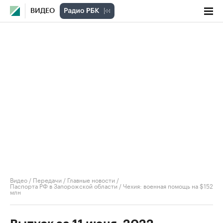
ВИДЕО
Видео
/
Передачи
/
Главные новости
/
Паспорта РФ в Запорожской области / Чехия: военная помощь на $152
млн