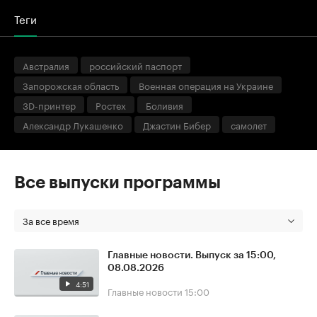
Теги
Австралия
российский паспорт
Запорожская область
Военная операция на Украине
3D-принтер
Ростех
Боливия
Александр Лукашенко
Джастин Бибер
самолет
Все выпуски программы
За все время
Главные новости. Выпуск за 15:00,
08.08.2026
4:51
Главные новости
15:00