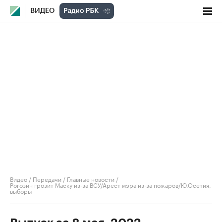
ВИДЕО
Видео
/
Передачи
/
Главные новости
/
Рогозин грозит Маску из-за ВСУ/Арест мэра из-за пожаров/Ю.Осетия,
выборы