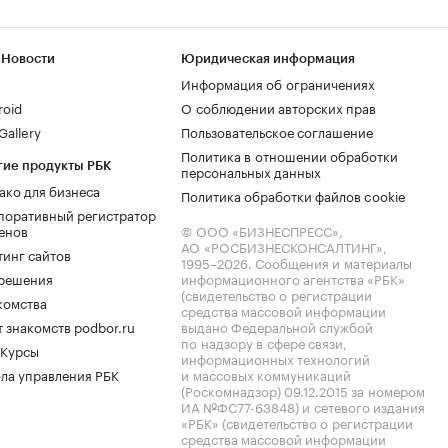
 Новости
Юридическая информация
Информация об ограничениях
roid
О соблюдении авторских прав
allery
Пользовательское соглашение
Политика в отношении обработки
гие продукты РБК
персональных данных
ако для бизнеса
Политика обработки файлов cookie
поративный регистратор
енов
© ООО «БИЗНЕСПРЕСС»,
АО «РОСБИЗНЕСКОНСАЛТИНГ»,
тинг сайтов
1995–2026
. Сообщения и материалы
.решения
информационного агентства «РБК»
(свидетельство о регистрации
комства
средства массовой информации
 знакомств podbor.ru
выдано Федеральной службой
по надзору в сфере связи,
 Курсы
информационных технологий
ла управления РБК
и массовых коммуникаций
(Роскомнадзор) 09.12.2015 за номером
ИА №ФС77-63848) и сетевого издания
«РБК» (свидетельство о регистрации
средства массовой информации