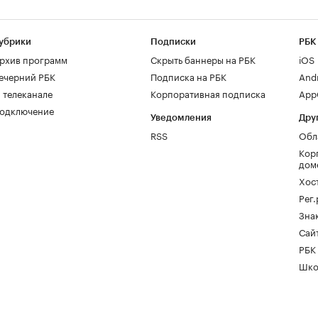
убрики
Подписки
РБК
рхив программ
Скрыть баннеры на РБК
iOS
ечерний РБК
Подписка на РБК
And
 телеканале
Корпоративная подписка
AppG
одключение
Уведомления
Дру
RSS
Обл
Кор
дом
Хос
Рег
Зна
Сайт
РБК
Шко