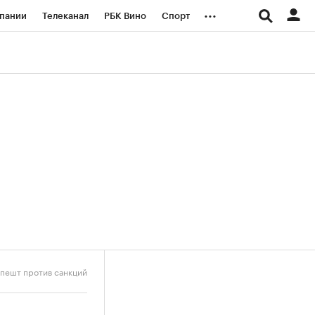
...
пании
Телеканал
РБК Вино
Спорт
ые проекты
Город
Стиль
Крипто
Спецпроекты СПб
логии и медиа
Финансы
апешт против санкций