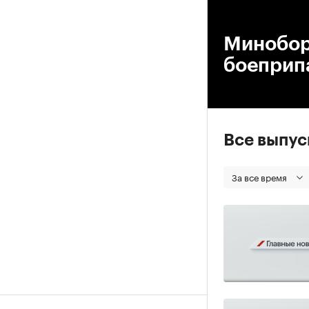
00
Минобор
боеприп
Все выпу
За все время