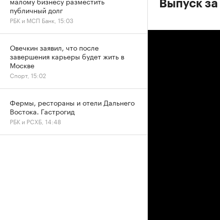
малому бизнесу разместить
Выпуск за
публичный долг
РБК и МСП Банк, 15:03
Овечкин заявил, что после
завершения карьеры будет жить в
Москве
Спорт, 15:02
Фермы, рестораны и отели Дальнего
Востока. Гастрогид
РБК и РСХБ, 14:48