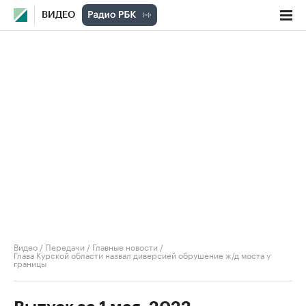
ВИДЕО
Видео
/
Передачи
/
Главные новости
/
Глава Курской области назвал диверсией обрушение ж/д моста у
границы