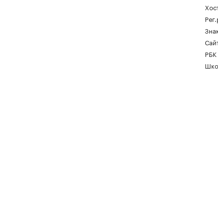
Хос
Рег
Зна
Сайт
РБК
Шко