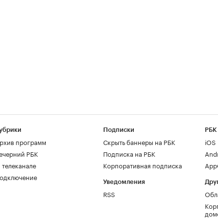
убрики
Подписки
РБК
рхив программ
Скрыть баннеры на РБК
iOS
ечерний РБК
Подписка на РБК
And
 телеканале
Корпоративная подписка
AppG
одключение
Уведомления
Дру
RSS
Обл
Кор
дом