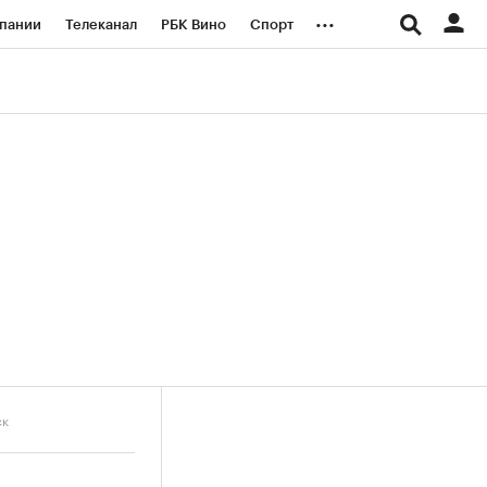
...
пании
Телеканал
РБК Вино
Спорт
ые проекты
Город
Стиль
Крипто
Спецпроекты СПб
логии и медиа
Финансы
ск