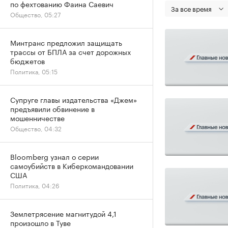
по фехтованию Фаина Саевич
За все время
Общество, 05:27
Минтранс предложил защищать
трассы от БПЛА за счет дорожных
бюджетов
Политика, 05:15
Супруге главы издательства «Джем»
предъявили обвинение в
мошенничестве
Общество, 04:32
Bloomberg узнал о серии
самоубийств в Киберкомандовании
США
Политика, 04:26
Землетрясение магнитудой 4,1
произошло в Туве