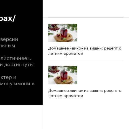
рах/
 версии
ельным
Домашнее «вино» из вишни: рецепт с
летним ароматом
алистичнее».
ли достигнуты
ктер и
смену имени в
Домашнее «вино» из вишни: рецепт с
летним ароматом