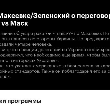
:00
/
00:00
Макеевке/Зеленский о перегово
 vs Маск
явили об ударе ракетой «Точка-У» по Макеевке. По
р был нанесен со стороны Украины. По предварит
радали четыре человека.
вил, что позиции делегаций по Украине стали «ре
подчеркнул, что необходимо еще время, чтобы бы
нно в интересах Украины».
л, что уважает американского бизнесмена за хара
ойных стандартов. Также он поблагодарил его за 
лона».
ски программы