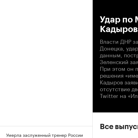
00
Удар по 
Кадыров
Власти ДНР за
Донецка, уда
данным, пост
Зеленский зая
При этом он 
решения «име
Кадыров заяви
отсутствие дв
Twitter на «И
Все выпу
Умерла заслуженный тренер России