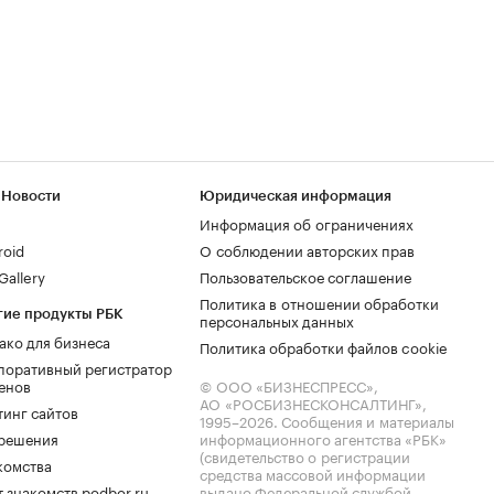
 Новости
Юридическая информация
Информация об ограничениях
roid
О соблюдении авторских прав
allery
Пользовательское соглашение
Политика в отношении обработки
гие продукты РБК
персональных данных
ако для бизнеса
Политика обработки файлов cookie
поративный регистратор
енов
© ООО «БИЗНЕСПРЕСС»,
АО «РОСБИЗНЕСКОНСАЛТИНГ»,
тинг сайтов
1995–2026
. Сообщения и материалы
.решения
информационного агентства «РБК»
(свидетельство о регистрации
комства
средства массовой информации
 знакомств podbor.ru
выдано Федеральной службой