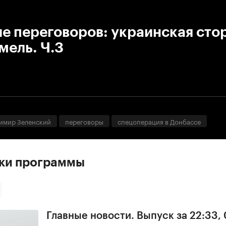
:00
/
00:00
е переговоров: украинская сто
омель. Ч.3
имир Зеленский
переговоры
спецоперация в Донбассе
ски программы
Главные новости. Выпуск за 22:33,