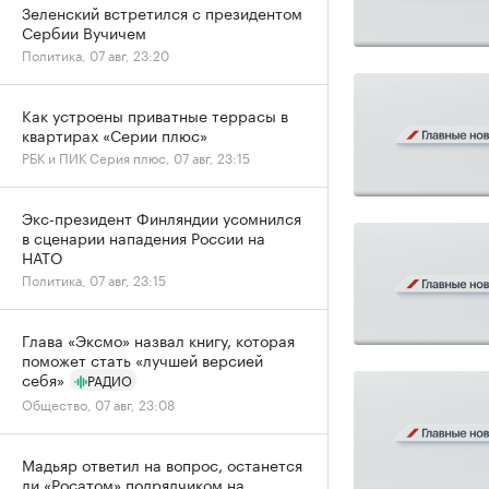
Зеленский встретился с президентом
Сербии Вучичем
Политика, 07 авг, 23:20
Как устроены приватные террасы в
квартирах «Серии плюс»
РБК и ПИК Серия плюс, 07 авг, 23:15
Экс-президент Финляндии усомнился
в сценарии нападения России на
НАТО
Политика, 07 авг, 23:15
Глава «Эксмо» назвал книгу, которая
поможет стать «лучшей версией
себя»
РАДИО
Общество, 07 авг, 23:08
Мадьяр ответил на вопрос, останется
ли «Росатом» подрядчиком на