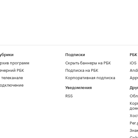
убрики
Подписки
РБК
рхив программ
Скрыть баннеры на РБК
iOS
ечерний РБК
Подписка на РБК
And
 телеканале
Корпоративная подписка
AppG
одключение
Уведомления
Дру
RSS
Обл
Кор
дом
Хос
Рег
Зна
Сайт