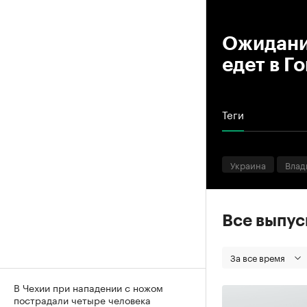
00
Ожидани
едет в Г
Теги
Украина
Влад
Все выпу
За все время
В Чехии при нападении с ножом
пострадали четыре человека