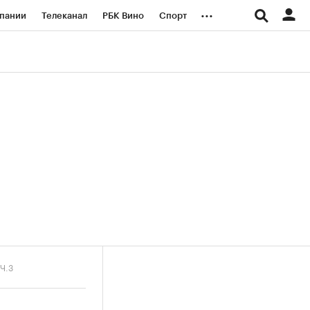
...
пании
Телеканал
РБК Вино
Спорт
ые проекты
Город
Стиль
Крипто
Спецпроекты СПб
логии и медиа
Финансы
 Ч.3