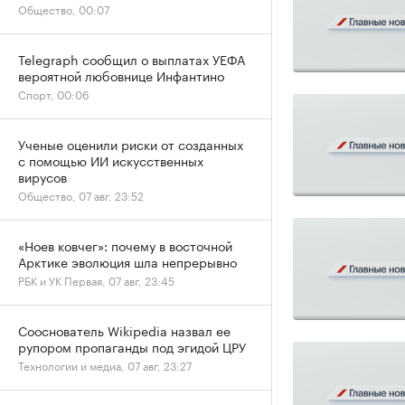
Общество, 00:07
Telegraph сообщил о выплатах УЕФА
вероятной любовнице Инфантино
Спорт, 00:06
Ученые оценили риски от созданных
с помощью ИИ искусственных
вирусов
Общество, 07 авг, 23:52
«Ноев ковчег»: почему в восточной
Арктике эволюция шла непрерывно
РБК и УК Первая, 07 авг, 23:45
Сооснователь Wikipedia назвал ее
рупором пропаганды под эгидой ЦРУ
Технологии и медиа, 07 авг, 23:27