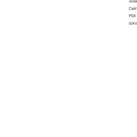
Зна
Сайт
РБК
Шко