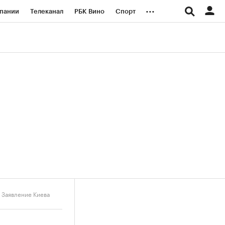
...
пании
Телеканал
РБК Вино
Спорт
ые проекты
Город
Стиль
Крипто
Спецпроекты СПб
логии и медиа
Финансы
 Заявление Киева