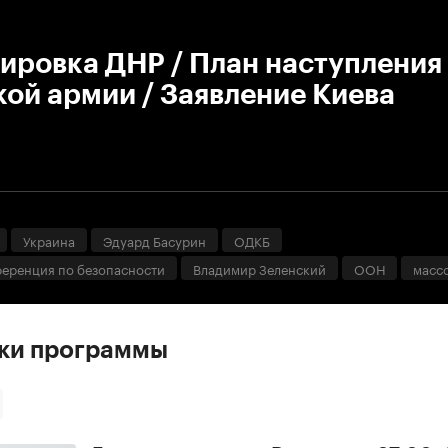
:00
/
00:00
ировка ДНР / План наступления
ой армии / Заявление Киева
Украина
Эдуард Басурин
ОДКБ
еренция по безопасности
Владимир Зеленский
ООН
масс
ски программы