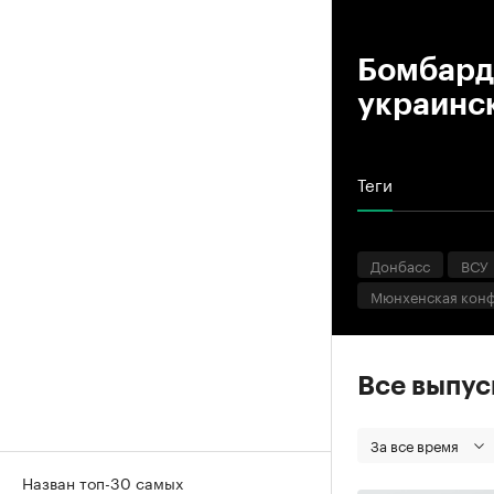
00
Бомбард
украинск
Теги
Донбасс
ВСУ
Мюнхенская конф
Все выпу
За все время
Назван топ-30 самых