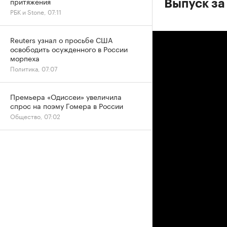
притяжения
Выпуск за
РБК и Stone, 07:11
Reuters узнал о просьбе США
освободить осужденного в России
морпеха
Политика, 07:07
Премьера «Одиссеи» увеличила
спрос на поэму Гомера в России
Общество, 07:02