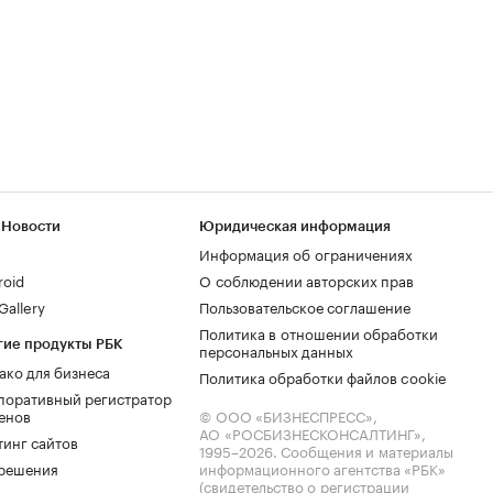
 Новости
Юридическая информация
Информация об ограничениях
roid
О соблюдении авторских прав
allery
Пользовательское соглашение
Политика в отношении обработки
гие продукты РБК
персональных данных
ако для бизнеса
Политика обработки файлов cookie
поративный регистратор
енов
© ООО «БИЗНЕСПРЕСС»,
АО «РОСБИЗНЕСКОНСАЛТИНГ»,
тинг сайтов
1995–2026
. Сообщения и материалы
.решения
информационного агентства «РБК»
(свидетельство о регистрации