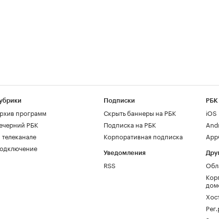
убрики
Подписки
РБК
рхив программ
Скрыть баннеры на РБК
iOS
ечерний РБК
Подписка на РБК
And
 телеканале
Корпоративная подписка
AppG
одключение
Уведомления
Дру
RSS
Обл
Кор
дом
Хос
Рег