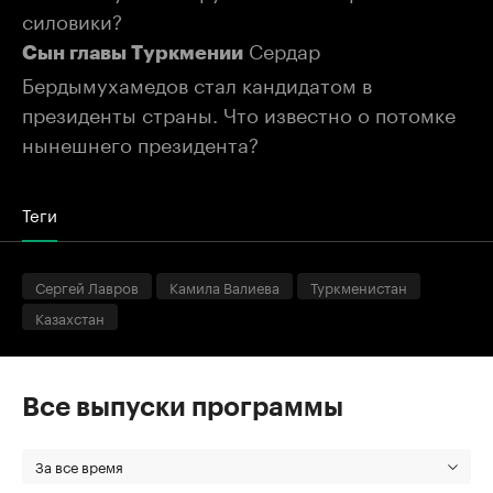
силовики?
Сердар
Сын главы Туркмении
Бердымухамедов стал кандидатом в
президенты страны. Что известно о потомке
нынешнего президента?
Теги
Сергей Лавров
Камила Валиева
Туркменистан
Казахстан
Все выпуски программы
За все время