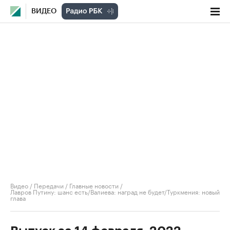
ВИДЕО
Видео
/
Передачи
/
Главные новости
/
Лавров Путину: шанс есть/Валиева: наград не будет/Туркмения: новый
глава