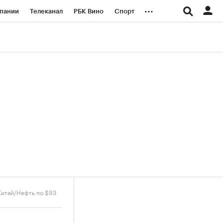
...
пании
Телеканал
РБК Вино
Спорт
ые проекты
Город
Стиль
Крипто
Спецпроекты СПб
логии и медиа
Финансы
Китай/Нефть по $93