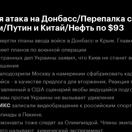
:00
/
00:00
 атака на Донбасс/Перепалка с
м/Путин и Китай/Нефть по $93
ергли планы ввода войск в Донбасс и Крым. Главк
меет планов по военной операции
транных дел Украины заявил, что Киев не станет 
лашения
заподозрили Москву в намерении сфабриковать ка
йск - в качестве предлога для вторжения. Реакция
тавленный в США сценарий якобы ведущейся подг
квы против Украины не вызывает удивления
записали видеобращение к российским спор
 МКС
пиады в Пекине.
смонавты тоже следят за Олимпиадой. Члены экип
 это называют, химический эксперимент.