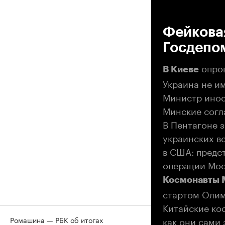
00
Фейковая
Госдепо
опров
В Киеве
Украина не и
Министр инос
Минские сог
В Пентагоне 
украинских во
в США: предс
операции Мос
Космонавты
стартом Олим
Китайские ко
как они сами
Ромашина — РБК об итогах