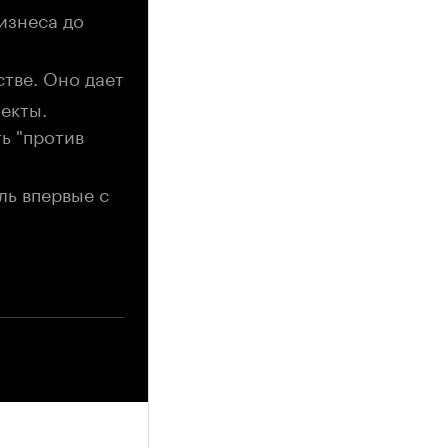
изнеса до
тве. Оно дает
екты.
ь "против
ль впервые с