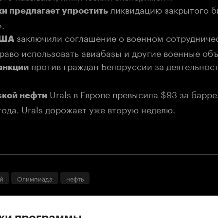
ликвидацию закрытого б
и предлагает упростить
.
заключили соглашение о военном сотрудничес
США
раво использовать авиабазы и другие военные объ
против граждан Белоруссии за деятельност
анкции
Urals в Европе превысила $93 за барре
ской нефти
года. Urals дорожает уже вторую неделю.
й
Олимпиада
нефть
ски программы