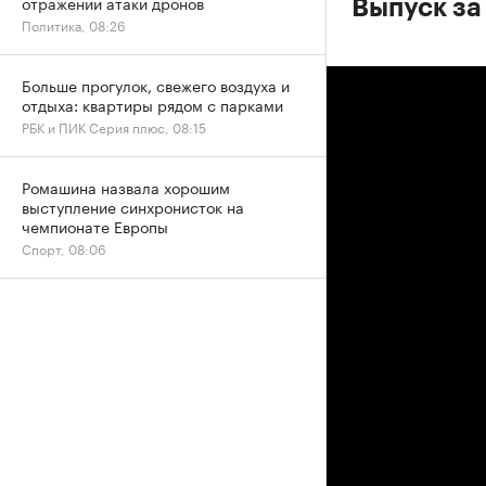
отражении атаки дронов
Выпуск за
Политика, 08:26
Больше прогулок, свежего воздуха и
отдыха: квартиры рядом с парками
РБК и ПИК Серия плюс, 08:15
Ромашина назвала хорошим
выступление синхронисток на
чемпионате Европы
Спорт, 08:06