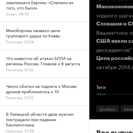
чемпионата Европы: «Слепили из
Минэкономик
того, что было»
«одного шага»
Спорт, 08:05
Словакия и 
Минобороны назвало цели
Вашингтону п
группового удара по Киеву
США ввели с
Политика, 07:58
диссидентов"
Что известно об атаках БПЛА на
Цена россий
регионы России. Главное к 8 августа
октября 2014 
Политика, 07:52
Число сбитых на подлете к Москве
Теги
дронов приблизилось к 10
Политика, 07:52
Донбасс
Кита
В Липецкой области двое мужчин
пострадали при падении
беспилотника
Политика, 07:39
Все выпу