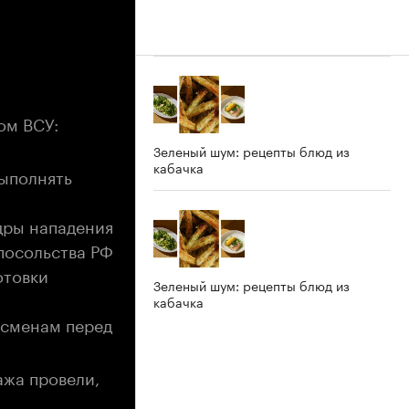
ом ВСУ:
Зеленый шум: рецепты блюд из
кабачка
выполнять
дры нападения
 посольства РФ
отовки
Зеленый шум: рецепты блюд из
кабачка
тсменам перед
ажа провели,