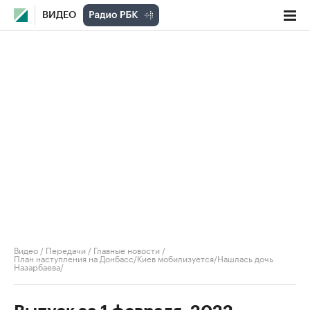
ВИДЕО
Видео
/
Передачи
/
Главные новости
/
План наступления на Донбасс/Киев мобилизуется/Нашлась дочь
Назарбаева/