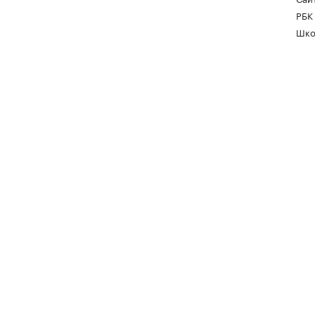
РБК
Шко