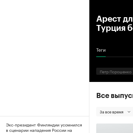
00
Арест д
Турция б
Теги
Петр Порошенко
Все выпу
За все время
Экс-президент Финляндии усомнился
в сценарии нападения России на