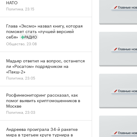
НАТО
Политика, 23:15
Глава «Эксмо» назвал книгу, которая
поможет стать «лучшей версией
себя»
РАДИО
Общество, 23:08
Мадьяр ответил на вопрос, останется
ли «Росатом» подрядчиком на
«Пакш-2»
Политика, 23:05
Росфинмониторинг рассказал, как
помог выявить криптомошенников в
Москве
Политика, 23:03
Андреева проиграла 34-й ракетке
мира в третьем круге турнира в