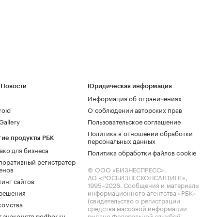
 Новости
Юридическая информация
Информация об ограничениях
roid
О соблюдении авторских прав
allery
Пользовательское соглашение
Политика в отношении обработки
гие продукты РБК
персональных данных
ако для бизнеса
Политика обработки файлов cookie
поративный регистратор
енов
© ООО «БИЗНЕСПРЕСС»,
АО «РОСБИЗНЕСКОНСАЛТИНГ»,
тинг сайтов
1995–2026
. Сообщения и материалы
.решения
информационного агентства «РБК»
(свидетельство о регистрации
комства
средства массовой информации
 знакомств podbor.ru
выдано Федеральной службой