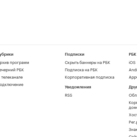
убрики
Подписки
РБК
рхив программ
Скрыть баннеры на РБК
iOS
ечерний РБК
Подписка на РБК
And
 телеканале
Корпоративная подписка
AppG
одключение
Уведомления
Дру
RSS
Обл
Кор
дом
Хос
Рег
Зна
Сайт