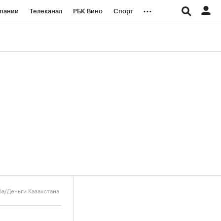
...
пании
Телеканал
РБК Вино
Спорт
ые проекты
Город
Стиль
Крипто
Спецпроекты СПб
логии и медиа
Финансы
а/Деньги Казахстана