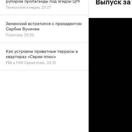
рупором пропаганды под эгидой ЦРУ
Выпуск за
Технологии и медиа, 23:27
Зеленский встретился с президентом
Сербии Вучичем
Политика, 23:20
Как устроены приватные террасы в
квартирах «Серии плюс»
РБК и ПИК Серия плюс, 23:15