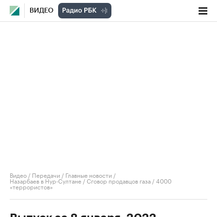
ВИДЕО
Видео
/
Передачи
/
Главные новости
/
Назарбаев в Нур-Султане / Сговор продавцов газа / 4000
«террористов»