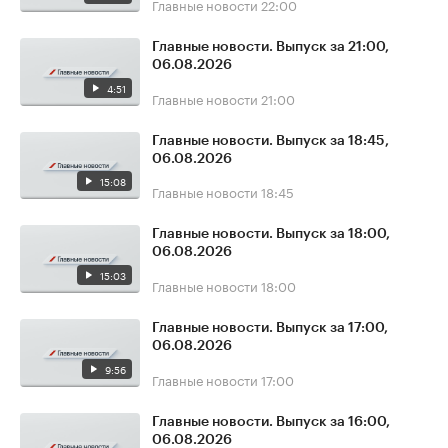
Главные новости
22:00
Главные новости. Выпуск за 21:00,
06.08.2026
4:51
Главные новости
21:00
Главные новости. Выпуск за 18:45,
06.08.2026
15:08
Главные новости
18:45
Главные новости. Выпуск за 18:00,
06.08.2026
15:03
Главные новости
18:00
Главные новости. Выпуск за 17:00,
06.08.2026
9:56
Главные новости
17:00
Главные новости. Выпуск за 16:00,
06.08.2026