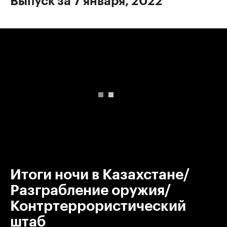
Выпуск за 7 января, 2022
00:00
/
00:00
Итоги ночи в Казахстане/
Разграбление оружия/
Контртеррористический
штаб