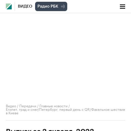
ВИДЕО
Видео
/
Передачи
/
Главные новости
/
Египет, град и снег/Петербург, первый день c QR/Факельное шествие
в Киеве