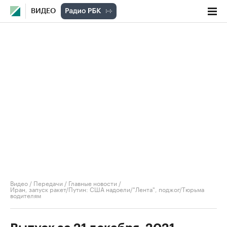
ВИДЕО
Видео
/
Передачи
/
Главные новости
/
Иран, запуск ракет/Путин: США надоели/"Лента", поджог/Тюрьма
водителям