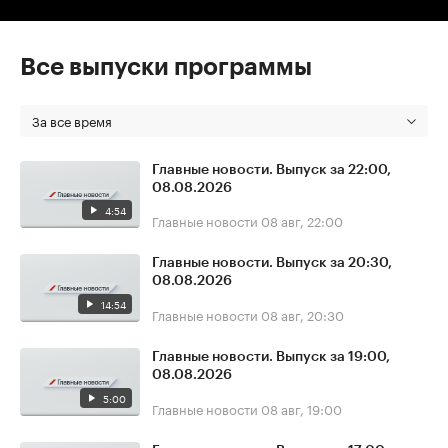
Все выпуски программы
За все время
Главные новости. Выпуск за 22:00,
08.08.2026
4:54
Главные новости
08 авг, 22:00
Главные новости. Выпуск за 20:30,
08.08.2026
14:54
Главные новости
08 авг, 20:30
Главные новости. Выпуск за 19:00,
08.08.2026
5:00
Главные новости
08 авг, 19:00