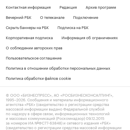
Контактная информация
Редакция
Архив программ
Вечерний РБК
О телеканале
Подключение
Скрыть баннеры на РБК
Подписка на РБК
Корпоративная подписка
Информация об ограничениях
О соблюдении авторских прав
Пользовательское соглашение
Политика в отношении обработки персональных данных
Политика обработки файлов cookie
© ООО «БИЗНЕСПРЕСС», АО «РОСБИЗНЕСКОНСАЛТИНГ»,
1995–2026
. Сообщения и материалы информационного
агентства «РБК» (свидетельство о регистрации средства
массовой информации выдано Федеральной службой
по надзору в сфере связи, информационных технологий
и массовых коммуникаций (Роскомнадзор) 09.12.2015
за номером ИА №ФС77-63848) и сетевого издания «РБК»
(свидетельство о регистрации средства массовой информации