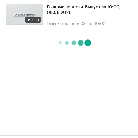
Главные новости. Выпуск за 10:00,
08.08.2026
11:41
Главные новости
08 авг, 10:00