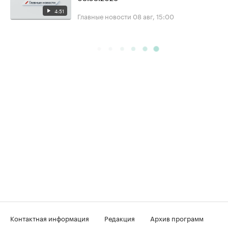
4:51
Главные новости
08 авг, 15:00
Контактная информация
Редакция
Архив программ