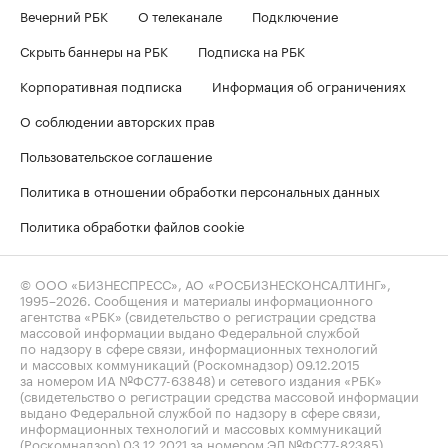
Вечерний РБК
О телеканале
Подключение
Скрыть баннеры на РБК
Подписка на РБК
Корпоративная подписка
Информация об ограничениях
О соблюдении авторских прав
Пользовательское соглашение
Политика в отношении обработки персональных данных
Политика обработки файлов cookie
© ООО «БИЗНЕСПРЕСС», АО «РОСБИЗНЕСКОНСАЛТИНГ»,
1995–2026
. Сообщения и материалы информационного
агентства «РБК» (свидетельство о регистрации средства
массовой информации выдано Федеральной службой
по надзору в сфере связи, информационных технологий
и массовых коммуникаций (Роскомнадзор) 09.12.2015
за номером ИА №ФС77-63848) и сетевого издания «РБК»
(свидетельство о регистрации средства массовой информации
выдано Федеральной службой по надзору в сфере связи,
информационных технологий и массовых коммуникаций
(Роскомнадзор) 03.12.2021 за номером ЭЛ №ФС77-82385)