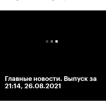
00:00
/
00:00
Главные новости. Выпуск за
21:14, 26.08.2021