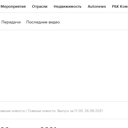
Мероприятия
Отрасли
Недвижимость
Autonews
РБК Ком
ние
РБК Курсы
РБК Life
Тренды
Визионеры
Национальн
Передачи
Последние видео
б
Исследования
Кредитные рейтинги
Франшизы
Газета
роверка контрагентов
Политика
Экономика
Бизнес
Техно
лавные новости
/
Главные новости. Выпуск за 11:00, 26.08.2021