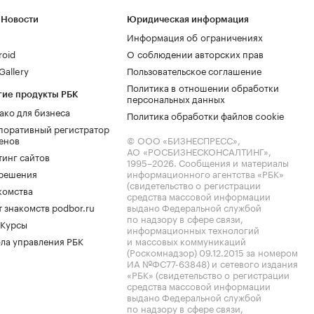
 Новости
Юридическая информация
Информация об ограничениях
roid
О соблюдении авторских прав
allery
Пользовательское соглашение
Политика в отношении обработки
гие продукты РБК
персональных данных
ако для бизнеса
Политика обработки файлов cookie
поративный регистратор
енов
© ООО «БИЗНЕСПРЕСС»,
АО «РОСБИЗНЕСКОНСАЛТИНГ»,
тинг сайтов
1995–2026
. Сообщения и материалы
.решения
информационного агентства «РБК»
(свидетельство о регистрации
комства
средства массовой информации
 знакомств podbor.ru
выдано Федеральной службой
по надзору в сфере связи,
 Курсы
информационных технологий
ла управления РБК
и массовых коммуникаций
(Роскомнадзор) 09.12.2015 за номером
ИА №ФС77-63848) и сетевого издания
«РБК» (свидетельство о регистрации
средства массовой информации
выдано Федеральной службой
по надзору в сфере связи,