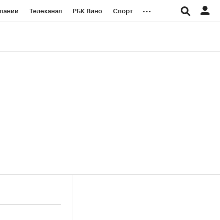
...
пании
Телеканал
РБК Вино
Спорт
ые проекты
Город
Стиль
Крипто
Спецпроекты СПб
логии и медиа
Финансы