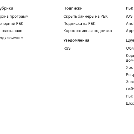
убрики
Подписки
РБК
рхив программ
Скрыть баннеры на РБК
iOS
ечерний РБК
Подписка на РБК
And
 телеканале
Корпоративная подписка
AppG
одключение
Уведомления
Дру
RSS
Обл
Кор
дом
Хос
Рег
Зна
Сайт
РБК
Шко