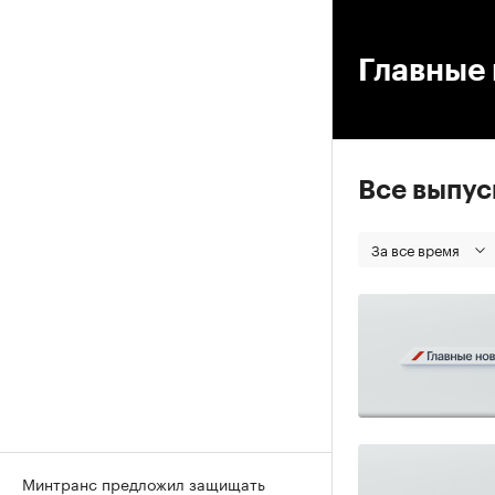
00
Главные 
Все выпу
За все время
Минтранс предложил защищать