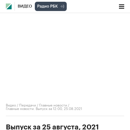
ВИДЕО
Видео
/
Передачи
/
Главные новости
/
Главные новости. Выпуск за 12:00, 25.08.2021
Выпуск за 25 августа, 2021