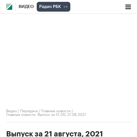
ВИДЕО
Видео
/
Передачи
/
Главные новости
/
Главные новости. Выпуск за 12:00, 21.08.2021
Выпуск за 21 августа, 2021