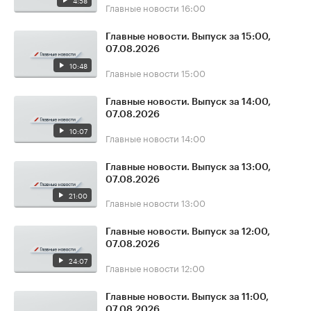
4:58
Главные новости
16:00
Главные новости. Выпуск за 15:00,
07.08.2026
10:48
Главные новости
15:00
Главные новости. Выпуск за 14:00,
07.08.2026
10:07
Главные новости
14:00
Главные новости. Выпуск за 13:00,
07.08.2026
21:00
Главные новости
13:00
Главные новости. Выпуск за 12:00,
07.08.2026
24:07
Главные новости
12:00
Главные новости. Выпуск за 11:00,
07.08.2026