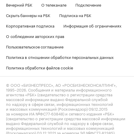
Вечерний РБК
О телеканале
Подключение
Скрыть баннеры на РБК
Подписка на РБК
Корпоративная подписка
Информация об ограничениях
О соблюдении авторских прав
Пользовательское соглашение
Политика в отношении обработки персональных данных
Политика обработки файлов cookie
© ООО «БИЗНЕСПРЕСС», АО «РОСБИЗНЕСКОНСАЛТИНГ»,
1995–2026
. Сообщения и материалы информационного
агентства «РБК» (свидетельство о регистрации средства
массовой информации выдано Федеральной службой
по надзору в сфере связи, информационных технологий
и массовых коммуникаций (Роскомнадзор) 09.12.2015
за номером ИА №ФС77-63848) и сетевого издания «РБК»
(свидетельство о регистрации средства массовой информации
выдано Федеральной службой по надзору в сфере связи,
информационных технологий и массовых коммуникаций
(Роскомнадзор) 03.12.2021 за номером ЭЛ №ФС77-82385)