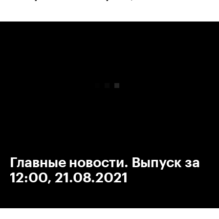
00:00
/
00:00
Главные новости. Выпуск за
12:00, 21.08.2021