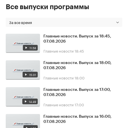
Все выпуски программы
За все время
Главные новости. Выпуск за 18:45,
07.08.2026
11:58
Главные новости
18:45
Главные новости. Выпуск за 18:00,
07.08.2026
15:01
Главные новости
18:00
Главные новости. Выпуск за 17:00,
07.08.2026
14:49
Главные новости
17:00
Главные новости. Выпуск за 16:00,
07.08.2026