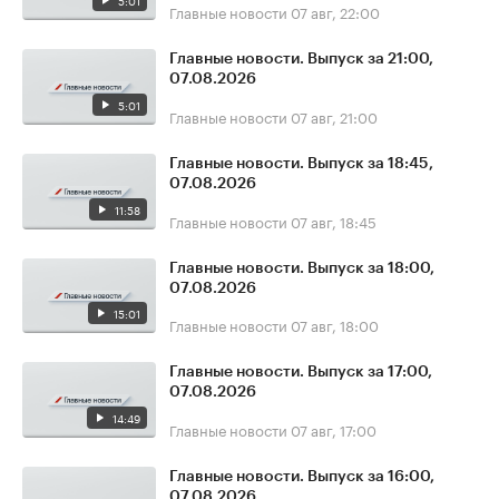
5:01
Главные новости
07 авг, 22:00
Главные новости. Выпуск за 21:00,
07.08.2026
5:01
Главные новости
07 авг, 21:00
Главные новости. Выпуск за 18:45,
07.08.2026
11:58
Главные новости
07 авг, 18:45
Главные новости. Выпуск за 18:00,
07.08.2026
15:01
Главные новости
07 авг, 18:00
Главные новости. Выпуск за 17:00,
07.08.2026
14:49
Главные новости
07 авг, 17:00
Главные новости. Выпуск за 16:00,
07.08.2026