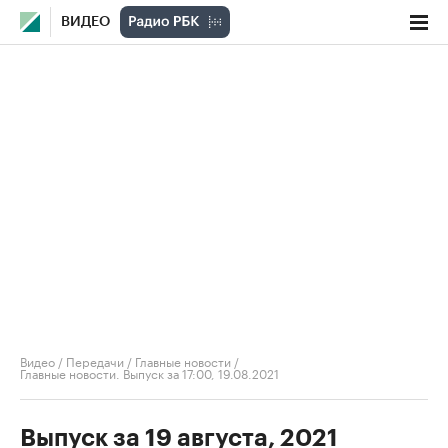
ВИДЕО
Видео
/
Передачи
/
Главные новости
/
Главные новости. Выпуск за 17:00, 19.08.2021
Выпуск за 19 августа, 2021