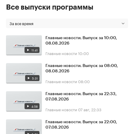
Все выпуски программы
За все время
Главные новости. Выпуск за 10:00,
08.08.2026
11:41
Главные новости
10:00
Главные новости. Выпуск за 08:00,
08.08.2026
5:31
Главные новости
08:00
Главные новости. Выпуск за 22:33,
07.08.2026
4:58
Главные новости
07 авг, 22:33
Главные новости. Выпуск за 22:00,
07.08.2026