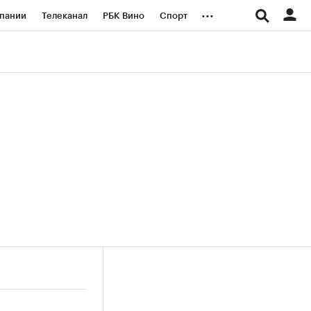
...
пании
Телеканал
РБК Вино
Спорт
ые проекты
Город
Стиль
Крипто
Спецпроекты СПб
логии и медиа
Финансы