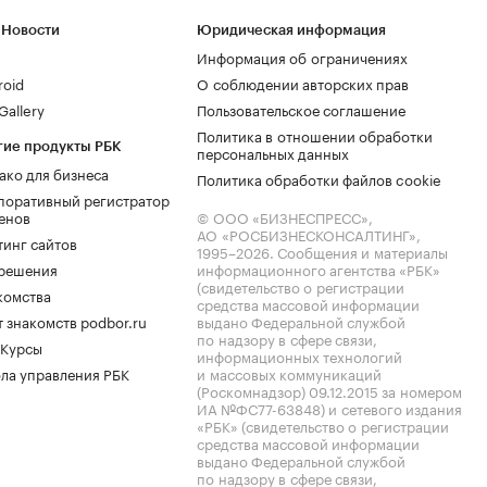
 Новости
Юридическая информация
Информация об ограничениях
roid
О соблюдении авторских прав
allery
Пользовательское соглашение
Политика в отношении обработки
гие продукты РБК
персональных данных
ако для бизнеса
Политика обработки файлов cookie
поративный регистратор
енов
© ООО «БИЗНЕСПРЕСС»,
АО «РОСБИЗНЕСКОНСАЛТИНГ»,
тинг сайтов
1995–2026
. Сообщения и материалы
.решения
информационного агентства «РБК»
(свидетельство о регистрации
комства
средства массовой информации
 знакомств podbor.ru
выдано Федеральной службой
по надзору в сфере связи,
 Курсы
информационных технологий
ла управления РБК
и массовых коммуникаций
(Роскомнадзор) 09.12.2015 за номером
ИА №ФС77-63848) и сетевого издания
«РБК» (свидетельство о регистрации
средства массовой информации
выдано Федеральной службой
по надзору в сфере связи,