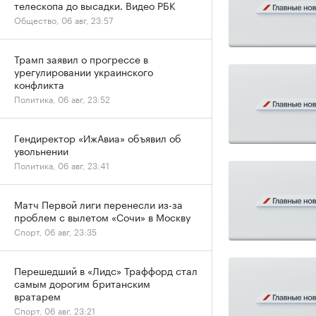
телескопа до высадки. Видео РБК
Общество, 06 авг, 23:57
Трамп заявил о прогрессе в
урегулировании украинского
конфликта
Политика, 06 авг, 23:52
Гендиректор «ИжАвиа» объявил об
увольнении
Политика, 06 авг, 23:41
Матч Первой лиги перенесли из-за
проблем с вылетом «Сочи» в Москву
Спорт, 06 авг, 23:35
Перешедший в «Лидс» Траффорд стал
самым дорогим британским
вратарем
Спорт, 06 авг, 23:21