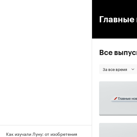
00
Главные 
Все выпу
За все время
Как изучали Луну: от изобретения