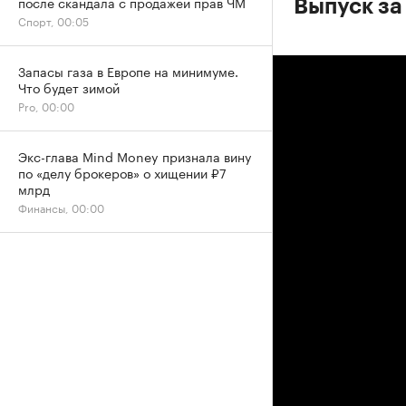
после скандала с продажей прав ЧМ
Выпуск за 
Спорт, 00:05
Запасы газа в Европе на минимуме.
Что будет зимой
Pro, 00:00
Экс-глава Mind Money признала вину
по «делу брокеров» о хищении ₽7
млрд
Финансы, 00:00