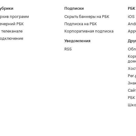
убрики
Подписки
РБК
рхив программ
Скрыть баннеры на РБК
iOS
ечерний РБК
Подписка на РБК
And
 телеканале
Корпоративная подписка
AppG
одключение
Уведомления
Дру
RSS
Обл
Кор
дом
Хос
Рег
Зна
Сайт
РБК
Шко