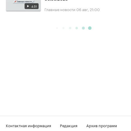
4:51
Главные новости
06 авг, 21:00
Контактная информация
Редакция
Архив программ