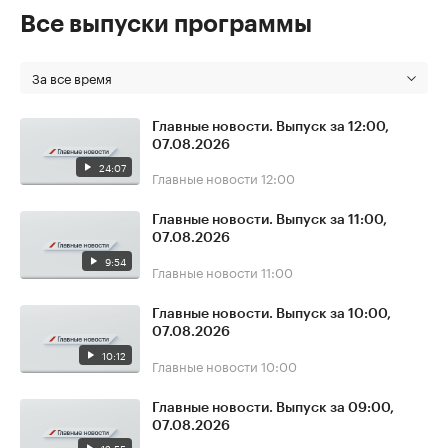
Все выпуски программы
За все время
Главные новости. Выпуск за 12:00,
07.08.2026
24:07
Главные новости
12:00
Главные новости. Выпуск за 11:00,
07.08.2026
9:54
Главные новости
11:00
Главные новости. Выпуск за 10:00,
07.08.2026
10:12
Главные новости
10:00
Главные новости. Выпуск за 09:00,
07.08.2026