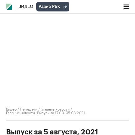
ВИДЕО
Видео
/
Передачи
/
Главные новости
/
Главные новости. Выпуск за 17:00, 05.08.2021
Выпуск за 5 августа, 2021