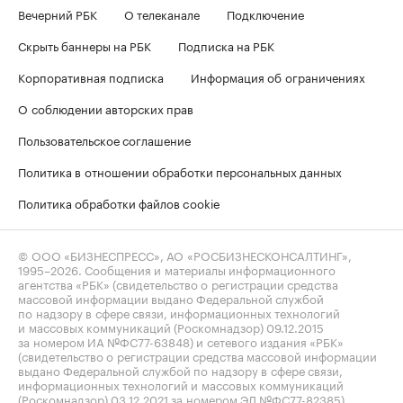
Вечерний РБК
О телеканале
Подключение
Скрыть баннеры на РБК
Подписка на РБК
Корпоративная подписка
Информация об ограничениях
О соблюдении авторских прав
Пользовательское соглашение
Политика в отношении обработки персональных данных
Политика обработки файлов cookie
© ООО «БИЗНЕСПРЕСС», АО «РОСБИЗНЕСКОНСАЛТИНГ»,
1995–2026
. Сообщения и материалы информационного
агентства «РБК» (свидетельство о регистрации средства
массовой информации выдано Федеральной службой
по надзору в сфере связи, информационных технологий
и массовых коммуникаций (Роскомнадзор) 09.12.2015
за номером ИА №ФС77-63848) и сетевого издания «РБК»
(свидетельство о регистрации средства массовой информации
выдано Федеральной службой по надзору в сфере связи,
информационных технологий и массовых коммуникаций
(Роскомнадзор) 03.12.2021 за номером ЭЛ №ФС77-82385)