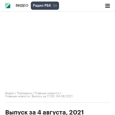
ВИДЕО
Видео
/
Передачи
/
Главные новости
/
Главные новости. Выпуск за 17:00, 04.08.2021
Выпуск за 4 августа, 2021