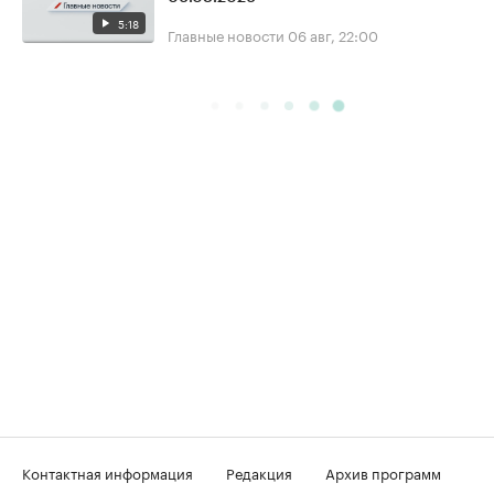
5:18
Главные новости
06 авг, 22:00
Контактная информация
Редакция
Архив программ