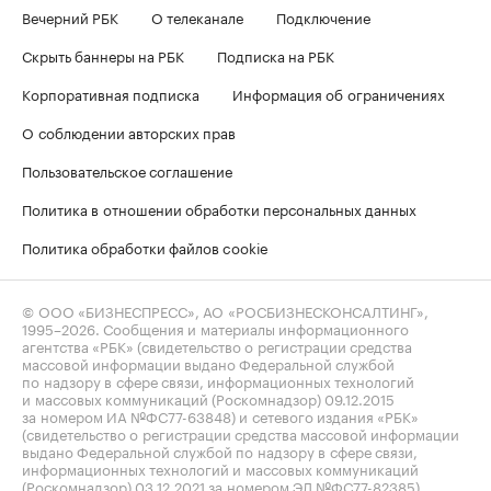
Вечерний РБК
О телеканале
Подключение
Скрыть баннеры на РБК
Подписка на РБК
Корпоративная подписка
Информация об ограничениях
О соблюдении авторских прав
Пользовательское соглашение
Политика в отношении обработки персональных данных
Политика обработки файлов cookie
© ООО «БИЗНЕСПРЕСС», АО «РОСБИЗНЕСКОНСАЛТИНГ»,
1995–2026
. Сообщения и материалы информационного
агентства «РБК» (свидетельство о регистрации средства
массовой информации выдано Федеральной службой
по надзору в сфере связи, информационных технологий
и массовых коммуникаций (Роскомнадзор) 09.12.2015
за номером ИА №ФС77-63848) и сетевого издания «РБК»
(свидетельство о регистрации средства массовой информации
выдано Федеральной службой по надзору в сфере связи,
информационных технологий и массовых коммуникаций
(Роскомнадзор) 03.12.2021 за номером ЭЛ №ФС77-82385)