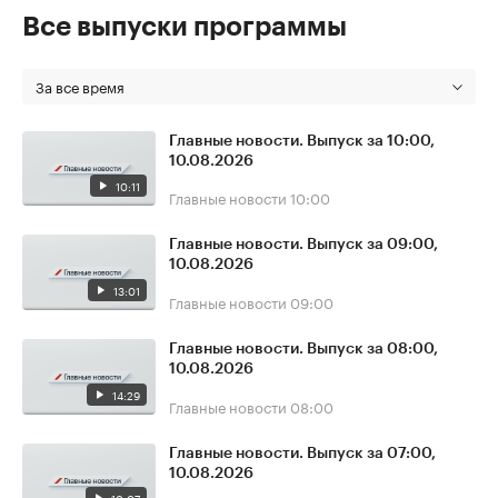
Все выпуски программы
За все время
Главные новости. Выпуск за 10:00,
10.08.2026
10:11
Главные новости
10:00
Главные новости. Выпуск за 09:00,
10.08.2026
13:01
Главные новости
09:00
Главные новости. Выпуск за 08:00,
10.08.2026
14:29
Главные новости
08:00
Главные новости. Выпуск за 07:00,
10.08.2026