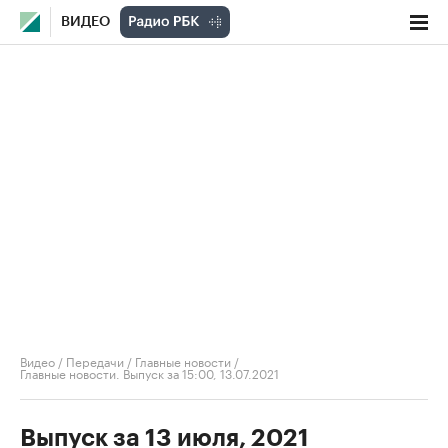
ВИДЕО
Видео
/
Передачи
/
Главные новости
/
Главные новости. Выпуск за 15:00, 13.07.2021
Выпуск за 13 июля, 2021