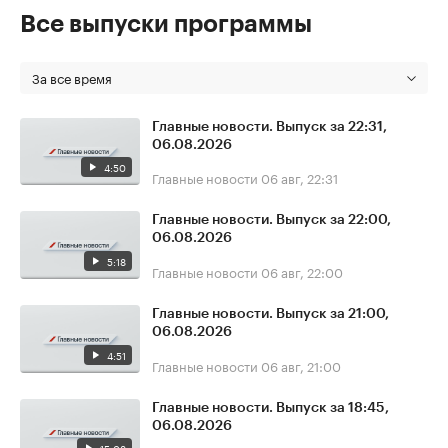
Все выпуски программы
За все время
Главные новости. Выпуск за 22:31,
06.08.2026
4:50
Главные новости
06 авг, 22:31
Главные новости. Выпуск за 22:00,
06.08.2026
5:18
Главные новости
06 авг, 22:00
Главные новости. Выпуск за 21:00,
06.08.2026
4:51
Главные новости
06 авг, 21:00
Главные новости. Выпуск за 18:45,
06.08.2026