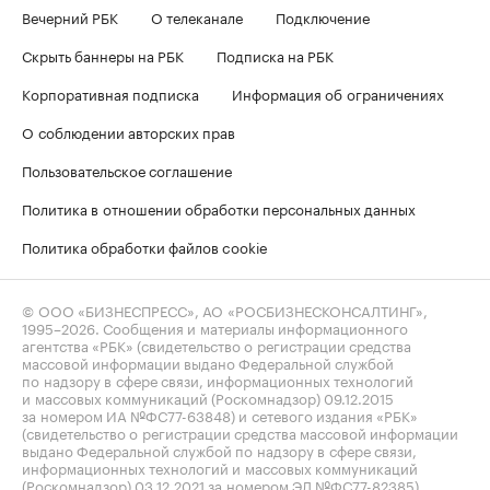
Вечерний РБК
О телеканале
Подключение
Скрыть баннеры на РБК
Подписка на РБК
Корпоративная подписка
Информация об ограничениях
О соблюдении авторских прав
Пользовательское соглашение
Политика в отношении обработки персональных данных
Политика обработки файлов cookie
© ООО «БИЗНЕСПРЕСС», АО «РОСБИЗНЕСКОНСАЛТИНГ»,
1995–2026
. Сообщения и материалы информационного
агентства «РБК» (свидетельство о регистрации средства
массовой информации выдано Федеральной службой
по надзору в сфере связи, информационных технологий
и массовых коммуникаций (Роскомнадзор) 09.12.2015
за номером ИА №ФС77-63848) и сетевого издания «РБК»
(свидетельство о регистрации средства массовой информации
выдано Федеральной службой по надзору в сфере связи,
информационных технологий и массовых коммуникаций
(Роскомнадзор) 03.12.2021 за номером ЭЛ №ФС77-82385)