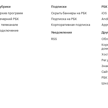
убрики
Подписки
РБК
рхив программ
Скрыть баннеры на РБК
iOS
ечерний РБК
Подписка на РБК
And
 телеканале
Корпоративная подписка
AppG
одключение
Уведомления
Дру
RSS
Обл
Кор
дом
Хос
Рег
Зна
Сайт
РБК
Шко