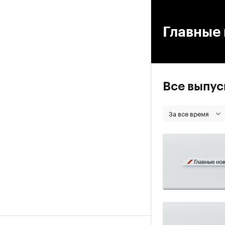
00
Главные 
Все выпу
За все время