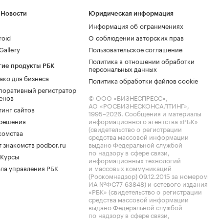
 Новости
Юридическая информация
Информация об ограничениях
roid
О соблюдении авторских прав
allery
Пользовательское соглашение
Политика в отношении обработки
гие продукты РБК
персональных данных
ако для бизнеса
Политика обработки файлов cookie
поративный регистратор
енов
© ООО «БИЗНЕСПРЕСС»,
АО «РОСБИЗНЕСКОНСАЛТИНГ»,
тинг сайтов
1995–2026
. Сообщения и материалы
.решения
информационного агентства «РБК»
(свидетельство о регистрации
комства
средства массовой информации
 знакомств podbor.ru
выдано Федеральной службой
по надзору в сфере связи,
 Курсы
информационных технологий
ла управления РБК
и массовых коммуникаций
(Роскомнадзор) 09.12.2015 за номером
ИА №ФС77-63848) и сетевого издания
«РБК» (свидетельство о регистрации
средства массовой информации
выдано Федеральной службой
по надзору в сфере связи,