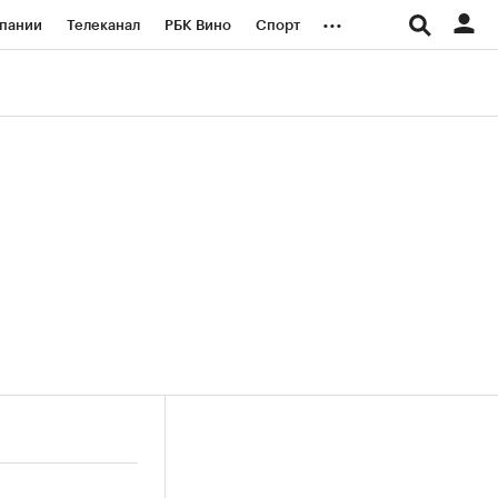
...
пании
Телеканал
РБК Вино
Спорт
ые проекты
Город
Стиль
Крипто
Спецпроекты СПб
логии и медиа
Финансы