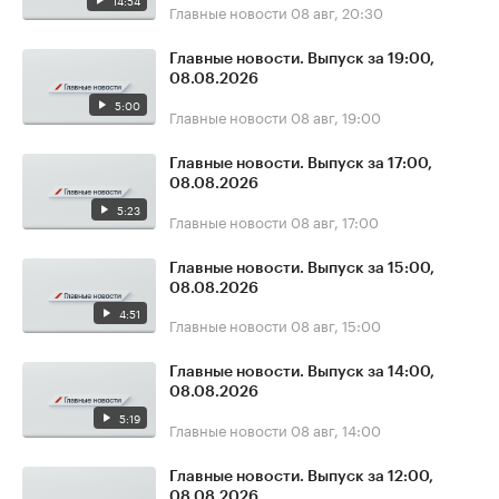
14:54
Главные новости
08 авг, 20:30
Главные новости. Выпуск за 19:00,
08.08.2026
5:00
Главные новости
08 авг, 19:00
Главные новости. Выпуск за 17:00,
08.08.2026
5:23
Главные новости
08 авг, 17:00
Главные новости. Выпуск за 15:00,
08.08.2026
4:51
Главные новости
08 авг, 15:00
Главные новости. Выпуск за 14:00,
08.08.2026
5:19
Главные новости
08 авг, 14:00
Главные новости. Выпуск за 12:00,
08.08.2026