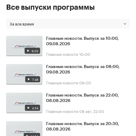
Все выпуски программы
За все время
Главные новости. Выпуск за 10:00,
09.08.2026
9:03
Главные новости
10:00
Главные новости. Выпуск за 08:00,
09.08.2026
7:48
Главные новости
08:00
Главные новости. Выпуск за 22:00,
08.08.2026
4:54
Главные новости
08 авг, 22:00
Главные новости. Выпуск за 20:30,
08.08.2026