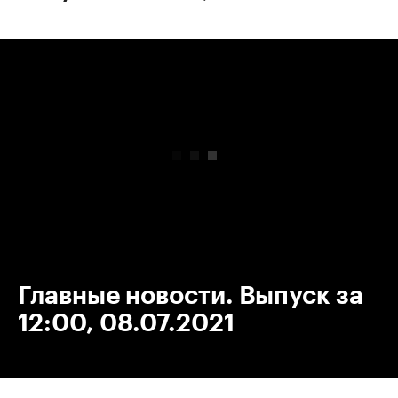
00:00
/
00:00
Главные новости. Выпуск за
12:00, 08.07.2021