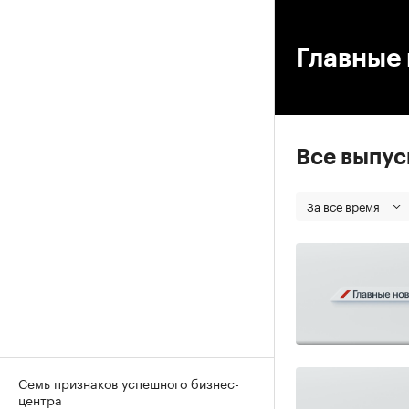
00
Главные 
Все выпу
За все время
Семь признаков успешного бизнес-
центра