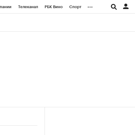
...
пании
Телеканал
РБК Вино
Спорт
ые проекты
Город
Стиль
Крипто
Спецпроекты СПб
логии и медиа
Финансы