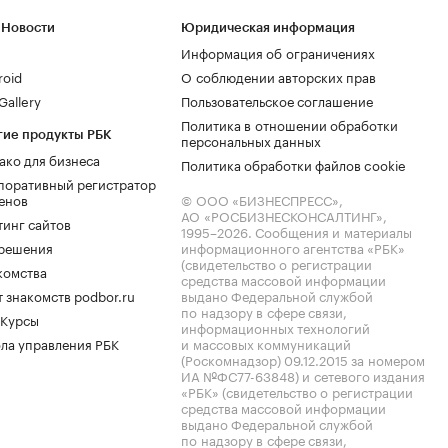
 Новости
Юридическая информация
Информация об ограничениях
roid
О соблюдении авторских прав
allery
Пользовательское соглашение
Политика в отношении обработки
гие продукты РБК
персональных данных
ако для бизнеса
Политика обработки файлов cookie
поративный регистратор
енов
© ООО «БИЗНЕСПРЕСС»,
АО «РОСБИЗНЕСКОНСАЛТИНГ»,
тинг сайтов
1995–2026
. Сообщения и материалы
.решения
информационного агентства «РБК»
(свидетельство о регистрации
комства
средства массовой информации
 знакомств podbor.ru
выдано Федеральной службой
по надзору в сфере связи,
 Курсы
информационных технологий
ла управления РБК
и массовых коммуникаций
(Роскомнадзор) 09.12.2015 за номером
ИА №ФС77-63848) и сетевого издания
«РБК» (свидетельство о регистрации
средства массовой информации
выдано Федеральной службой
по надзору в сфере связи,