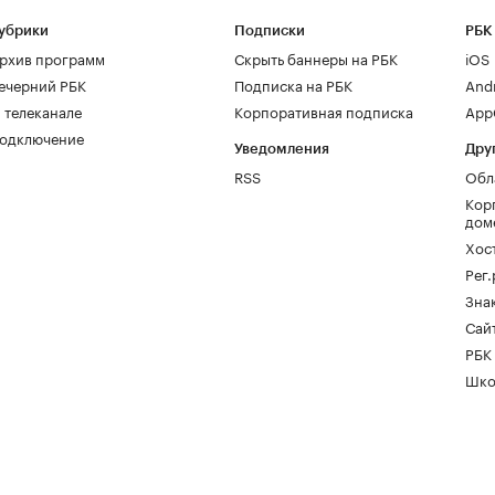
убрики
Подписки
РБК
рхив программ
Скрыть баннеры на РБК
iOS
ечерний РБК
Подписка на РБК
And
 телеканале
Корпоративная подписка
AppG
одключение
Уведомления
Дру
RSS
Обл
Кор
дом
Хос
Рег
Зна
Сайт
РБК
Шко