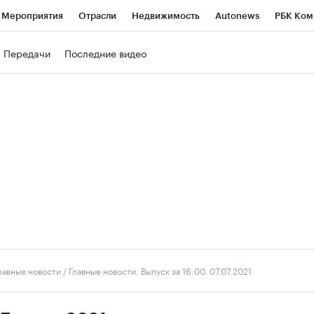
Мероприятия
Отрасли
Недвижимость
Autonews
РБК Ком
ние
РБК Курсы
РБК Life
Тренды
Визионеры
Национальн
Передачи
Последние видео
б
Исследования
Кредитные рейтинги
Франшизы
Газета
роверка контрагентов
Политика
Экономика
Бизнес
Техно
лавные новости
/
Главные новости. Выпуск за 16:00, 07.07.2021