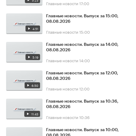
5:23
Главные новости
17:00
Главные новости. Выпуск за 15:00,
08.08.2026
4:51
Главные новости
15:00
Главные новости. Выпуск за 14:00,
08.08.2026
5:19
Главные новости
14:00
Главные новости. Выпуск за 12:00,
08.08.2026
6:50
Главные новости
12:00
Главные новости. Выпуск за 10:36,
08.08.2026
11:43
Главные новости
10:36
Главные новости. Выпуск за 10:00,
08.08.2026