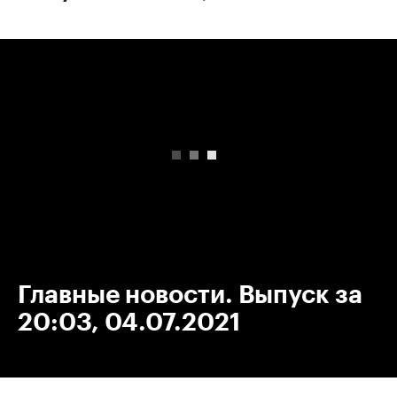
00:00
/
00:00
Главные новости. Выпуск за
20:03, 04.07.2021