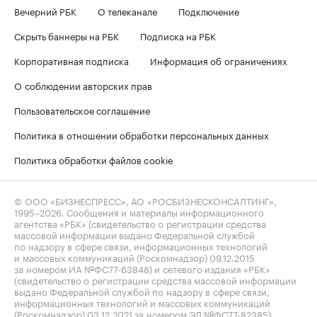
Вечерний РБК
О телеканале
Подключение
Скрыть баннеры на РБК
Подписка на РБК
Корпоративная подписка
Информация об ограничениях
О соблюдении авторских прав
Пользовательское соглашение
Политика в отношении обработки персональных данных
Политика обработки файлов cookie
© ООО «БИЗНЕСПРЕСС», АО «РОСБИЗНЕСКОНСАЛТИНГ»,
1995–2026
. Сообщения и материалы информационного
агентства «РБК» (свидетельство о регистрации средства
массовой информации выдано Федеральной службой
по надзору в сфере связи, информационных технологий
и массовых коммуникаций (Роскомнадзор) 09.12.2015
за номером ИА №ФС77-63848) и сетевого издания «РБК»
(свидетельство о регистрации средства массовой информации
выдано Федеральной службой по надзору в сфере связи,
информационных технологий и массовых коммуникаций
(Роскомнадзор) 03.12.2021 за номером ЭЛ №ФС77-82385)