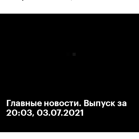
00:00
/
00:00
Главные новости. Выпуск за
20:03, 03.07.2021