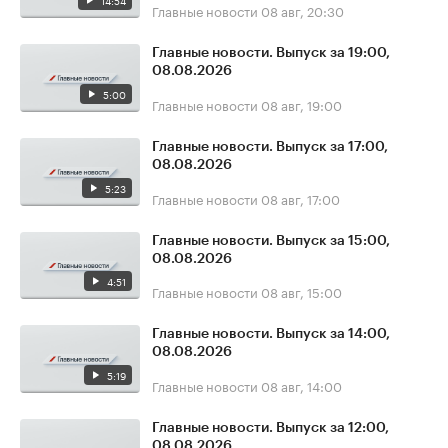
14:54
Главные новости
08 авг, 20:30
Главные новости. Выпуск за 19:00,
08.08.2026
5:00
Главные новости
08 авг, 19:00
Главные новости. Выпуск за 17:00,
08.08.2026
5:23
Главные новости
08 авг, 17:00
Главные новости. Выпуск за 15:00,
08.08.2026
4:51
Главные новости
08 авг, 15:00
Главные новости. Выпуск за 14:00,
08.08.2026
5:19
Главные новости
08 авг, 14:00
Главные новости. Выпуск за 12:00,
08.08.2026