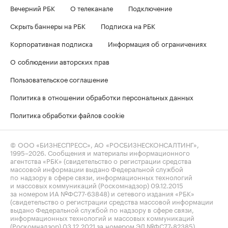
Вечерний РБК
О телеканале
Подключение
Скрыть баннеры на РБК
Подписка на РБК
Корпоративная подписка
Информация об ограничениях
О соблюдении авторских прав
Пользовательское соглашение
Политика в отношении обработки персональных данных
Политика обработки файлов cookie
© ООО «БИЗНЕСПРЕСС», АО «РОСБИЗНЕСКОНСАЛТИНГ»,
1995–2026
. Сообщения и материалы информационного
агентства «РБК» (свидетельство о регистрации средства
массовой информации выдано Федеральной службой
по надзору в сфере связи, информационных технологий
и массовых коммуникаций (Роскомнадзор) 09.12.2015
за номером ИА №ФС77-63848) и сетевого издания «РБК»
(свидетельство о регистрации средства массовой информации
выдано Федеральной службой по надзору в сфере связи,
информационных технологий и массовых коммуникаций
(Роскомнадзор) 03.12.2021 за номером ЭЛ №ФС77-82385)