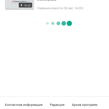
10:23
Главные новости
06 авг, 14:00
Контактная информация
Редакция
Архив программ