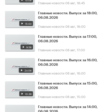
15:08
Главные новости
06 авг, 18:45
Главные новости. Выпуск за 18:00,
06.08.2026
15:03
Главные новости
06 авг, 18:00
Главные новости. Выпуск за 17:00,
06.08.2026
9:56
Главные новости
06 авг, 17:00
Главные новости. Выпуск за 16:00,
06.08.2026
24:06
Главные новости
06 авг, 16:00
Главные новости. Выпуск за 15:00,
06.08.2026
10:39
Главные новости
06 авг, 15:00
Главные новости. Выпуск за 14:00,
06.08.2026