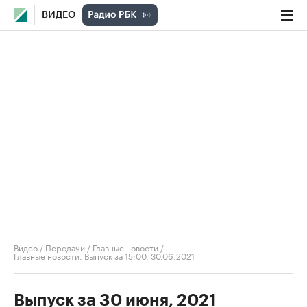
ВИДЕО
Видео
/
Передачи
/
Главные новости
/
Главные новости. Выпуск за 15:00, 30.06.2021
Выпуск за 30 июня, 2021