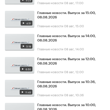
5:23
Главные новости
08 авг, 17:00
Главные новости. Выпуск за 15:00,
08.08.2026
4:51
Главные новости
08 авг, 15:00
Главные новости. Выпуск за 14:00,
08.08.2026
5:19
Главные новости
08 авг, 14:00
Главные новости. Выпуск за 12:00,
08.08.2026
6:50
Главные новости
08 авг, 12:00
Главные новости. Выпуск за 10:36,
08.08.2026
11:43
Главные новости
08 авг, 10:36
Главные новости. Выпуск за 10:00,
08.08.2026