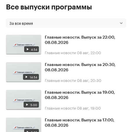
Все выпуски программы
За все время
Главные новости. Выпуск за 22:00,
08.08.2026
4:54
Главные новости
08 авг, 22:00
Главные новости. Выпуск за 20:30,
08.08.2026
14:54
Главные новости
08 авг, 20:30
Главные новости. Выпуск за 19:00,
08.08.2026
5:00
Главные новости
08 авг, 19:00
Главные новости. Выпуск за 17:00,
08.08.2026