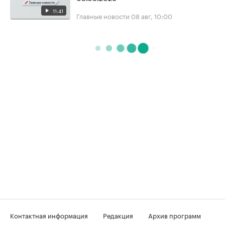
11:41
Главные новости
08 авг, 10:00
Контактная информация
Редакция
Архив программ