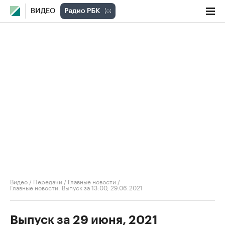
ВИДЕО
Видео
/
Передачи
/
Главные новости
/
Главные новости. Выпуск за 13:00, 29.06.2021
Выпуск за 29 июня, 2021