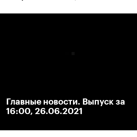
00:00
/
00:00
Главные новости. Выпуск за
16:00, 26.06.2021