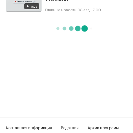
5:23
Главные новости
08 авг, 17:00
Контактная информация
Редакция
Архив программ