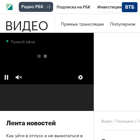
Подписка на РБК
Инвестиции
ВИДЕО
Школа управления РБК
РБК Образова
Прямые трансляции
Популярное
РБК Бизнес-среда
Дискуссионный клу
Прямой эфир
Конференции СПб
Спецпроекты
П
Рынок наличной валюты
Видео
/
Передачи
/
Г
Лента новостей
Как уйти в отпуск и не вымотаться в