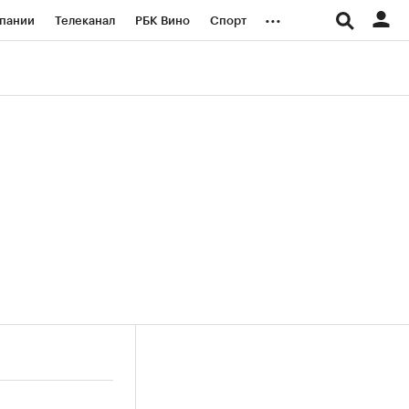
...
пании
Телеканал
РБК Вино
Спорт
ые проекты
Город
Стиль
Крипто
Спецпроекты СПб
логии и медиа
Финансы