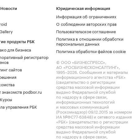
 Новости
Юридическая информация
Информация об ограничениях
roid
О соблюдении авторских прав
allery
Пользовательское соглашение
Политика в отношении обработки
гие продукты РБК
персональных данных
ако для бизнеса
Политика обработки файлов cookie
поративный регистратор
енов
© ООО «БИЗНЕСПРЕСС»,
АО «РОСБИЗНЕСКОНСАЛТИНГ»,
тинг сайтов
1995–2026
. Сообщения и материалы
.решения
информационного агентства «РБК»
(свидетельство о регистрации
комства
средства массовой информации
 знакомств podbor.ru
выдано Федеральной службой
по надзору в сфере связи,
 Курсы
информационных технологий
ла управления РБК
и массовых коммуникаций
(Роскомнадзор) 09.12.2015 за номером
ИА №ФС77-63848) и сетевого издания
«РБК» (свидетельство о регистрации
средства массовой информации
выдано Федеральной службой
по надзору в сфере связи,