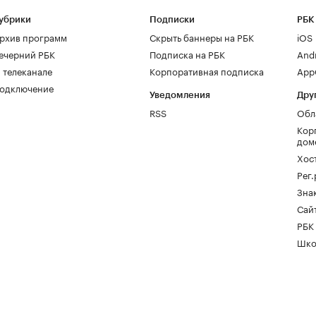
убрики
Подписки
РБК
рхив программ
Скрыть баннеры на РБК
iOS
ечерний РБК
Подписка на РБК
And
 телеканале
Корпоративная подписка
AppG
одключение
Уведомления
Дру
RSS
Обл
Кор
дом
Хос
Рег
Зна
Сайт
РБК
Шко