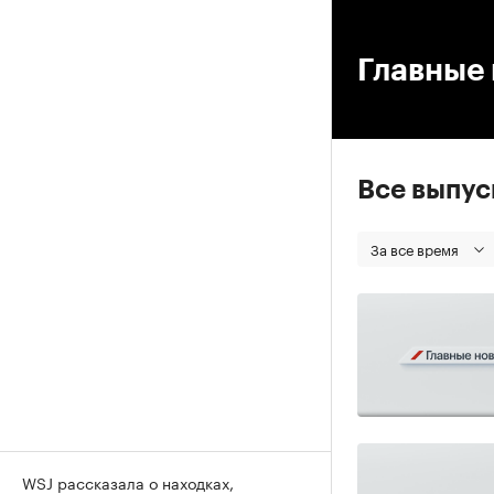
00
Главные 
Все выпу
За все время
WSJ рассказала о находках,