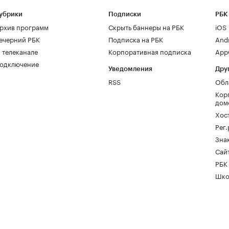
убрики
Подписки
РБК
рхив программ
Скрыть баннеры на РБК
iOS
ечерний РБК
Подписка на РБК
And
 телеканале
Корпоративная подписка
AppG
одключение
Уведомления
Дру
RSS
Обл
Кор
дом
Хос
Рег
Зна
Сайт
РБК
Шко