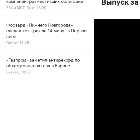
компаний, разместивших облигации
Выпуск за
РБК и МСП Банк, 18:29
Форвард «Нижнего Новгорода»
сделал хет-трик за 14 минут в Первой
лиге
Спорт, 18:26
«Газпром» заметил антирекорд по
объему запасов газа в Европе
Бизнес, 18:23