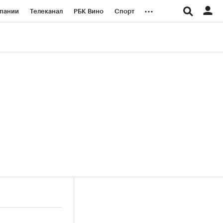
...
пании
Телеканал
РБК Вино
Спорт
ые проекты
Город
Стиль
Крипто
Спецпроекты СПб
логии и медиа
Финансы