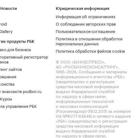
 Новости
Юридическая информация
Информация об ограничениях
roid
О соблюдении авторских прав
allery
Пользовательское соглашение
Политика в отношении обработки
гие продукты РБК
персональных данных
ако для бизнеса
Политика обработки файлов cookie
поративный регистратор
енов
© ООО «БИЗНЕСПРЕСС»,
АО «РОСБИЗНЕСКОНСАЛТИНГ»,
тинг сайтов
1995–2026
. Сообщения и материалы
.решения
информационного агентства «РБК»
(свидетельство о регистрации
комства
средства массовой информации
 знакомств podbor.ru
выдано Федеральной службой
по надзору в сфере связи,
 Курсы
информационных технологий
ла управления РБК
и массовых коммуникаций
(Роскомнадзор) 09.12.2015 за номером
ИА №ФС77-63848) и сетевого издания
«РБК» (свидетельство о регистрации
средства массовой информации
выдано Федеральной службой
по надзору в сфере связи,