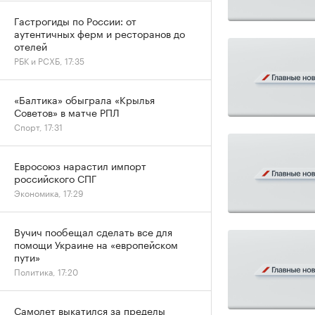
Гастрогиды по России: от
аутентичных ферм и ресторанов до
отелей
РБК и РСХБ, 17:35
«Балтика» обыграла «Крылья
Советов» в матче РПЛ
Спорт, 17:31
Евросоюз нарастил импорт
российского СПГ
Экономика, 17:29
Вучич пообещал сделать все для
помощи Украине на «европейском
пути»
Политика, 17:20
Самолет выкатился за пределы