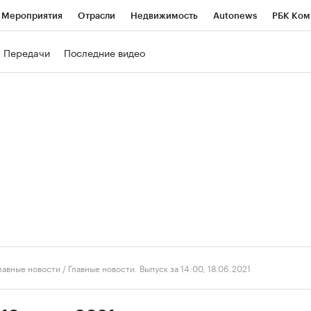
Мероприятия
Отрасли
Недвижимость
Autonews
РБК Ком
ние
РБК Курсы
РБК Life
Тренды
Визионеры
Национальн
Передачи
Последние видео
б
Исследования
Кредитные рейтинги
Франшизы
Газета
роверка контрагентов
Политика
Экономика
Бизнес
Техно
лавные новости
/
Главные новости. Выпуск за 14:00, 18.06.2021