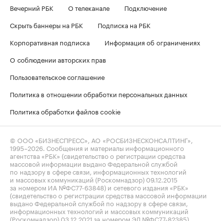
Вечерний РБК
О телеканале
Подключение
Скрыть баннеры на РБК
Подписка на РБК
Корпоративная подписка
Информация об ограничениях
О соблюдении авторских прав
Пользовательское соглашение
Политика в отношении обработки персональных данных
Политика обработки файлов cookie
© ООО «БИЗНЕСПРЕСС», АО «РОСБИЗНЕСКОНСАЛТИНГ»,
1995–2026
. Сообщения и материалы информационного
агентства «РБК» (свидетельство о регистрации средства
массовой информации выдано Федеральной службой
по надзору в сфере связи, информационных технологий
и массовых коммуникаций (Роскомнадзор) 09.12.2015
за номером ИА №ФС77-63848) и сетевого издания «РБК»
(свидетельство о регистрации средства массовой информации
выдано Федеральной службой по надзору в сфере связи,
информационных технологий и массовых коммуникаций
(Роскомнадзор) 03.12.2021 за номером ЭЛ №ФС77-82385)