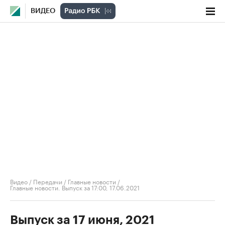
ВИДЕО
Видео
/
Передачи
/
Главные новости
/
Главные новости. Выпуск за 17:00, 17.06.2021
Выпуск за 17 июня, 2021