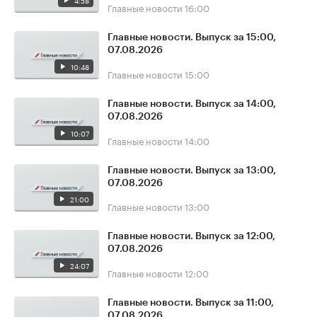
4:58
Главные новости
16:00
Главные новости. Выпуск за 15:00,
07.08.2026
10:48
Главные новости
15:00
Главные новости. Выпуск за 14:00,
07.08.2026
10:07
Главные новости
14:00
Главные новости. Выпуск за 13:00,
07.08.2026
21:00
Главные новости
13:00
Главные новости. Выпуск за 12:00,
07.08.2026
24:07
Главные новости
12:00
Главные новости. Выпуск за 11:00,
07.08.2026