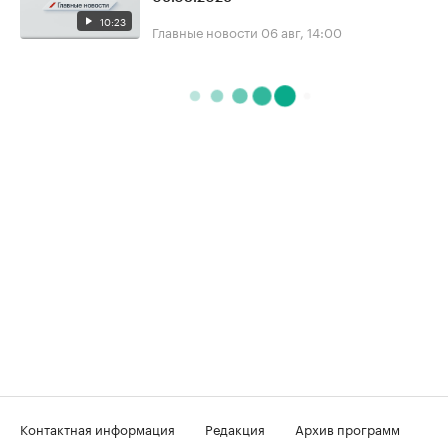
10:23
Главные новости
06 авг, 14:00
Контактная информация
Редакция
Архив программ