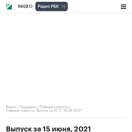
ВИДЕО
Видео
/
Передачи
/
Главные новости
/
Главные новости. Выпуск за 21:11, 15.06.2021
Выпуск за 15 июня, 2021