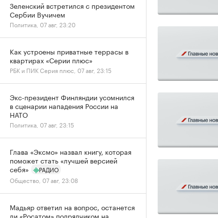
Зеленский встретился с президентом
Сербии Вучичем
Политика, 07 авг, 23:20
Как устроены приватные террасы в
квартирах «Серии плюс»
РБК и ПИК Серия плюс, 07 авг, 23:15
Экс-президент Финляндии усомнился
в сценарии нападения России на
НАТО
Политика, 07 авг, 23:15
Глава «Эксмо» назвал книгу, которая
поможет стать «лучшей версией
себя»
РАДИО
Общество, 07 авг, 23:08
Мадьяр ответил на вопрос, останется
ли «Росатом» подрядчиком на