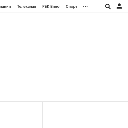
...
пании
Телеканал
РБК Вино
Спорт
ые проекты
Город
Стиль
Крипто
Спецпроекты СПб
логии и медиа
Финансы