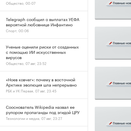
Общество, 00:07
Telegraph сообщил о выплатах УЕФА
вероятной любовнице Инфантино
Спорт, 00:06
Ученые оценили риски от созданных
с помощью ИИ искусственных
вирусов
Общество, 07 авг, 23:52
«Ноев ковчег»: почему в восточной
Арктике эволюция шла непрерывно
РБК и УК Первая, 07 авг, 23:45
Сооснователь Wikipedia назвал ее
рупором пропаганды под эгидой ЦРУ
Технологии и медиа, 07 авг, 23:27