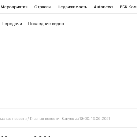
Мероприятия
Отрасли
Недвижимость
Autonews
РБК Ком
ние
РБК Курсы
РБК Life
Тренды
Визионеры
Национальн
Передачи
Последние видео
б
Исследования
Кредитные рейтинги
Франшизы
Газета
роверка контрагентов
Политика
Экономика
Бизнес
Техно
лавные новости
/
Главные новости. Выпуск за 18:00, 13.06.2021