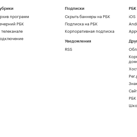
убрики
Подписки
РБК
рхив программ
Скрыть баннеры на РБК
iOS
ечерний РБК
Подписка на РБК
And
 телеканале
Корпоративная подписка
AppG
одключение
Уведомления
Дру
RSS
Обл
Кор
дом
Хос
Рег
Зна
Сайт
РБК
Шко