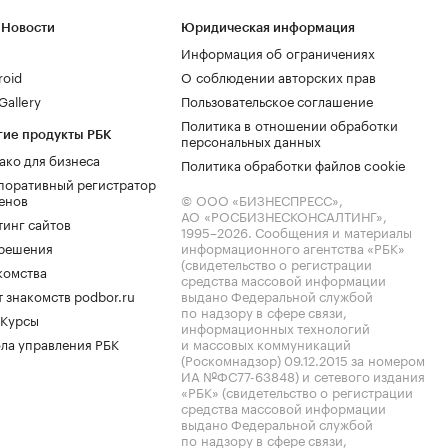
 Новости
Юридическая информация
Информация об ограничениях
roid
О соблюдении авторских прав
allery
Пользовательское соглашение
Политика в отношении обработки
гие продукты РБК
персональных данных
ако для бизнеса
Политика обработки файлов cookie
поративный регистратор
енов
© ООО «БИЗНЕСПРЕСС»,
АО «РОСБИЗНЕСКОНСАЛТИНГ»,
тинг сайтов
1995–2026
. Сообщения и материалы
.решения
информационного агентства «РБК»
(свидетельство о регистрации
комства
средства массовой информации
 знакомств podbor.ru
выдано Федеральной службой
по надзору в сфере связи,
 Курсы
информационных технологий
ла управления РБК
и массовых коммуникаций
(Роскомнадзор) 09.12.2015 за номером
ИА №ФС77-63848) и сетевого издания
«РБК» (свидетельство о регистрации
средства массовой информации
выдано Федеральной службой
по надзору в сфере связи,