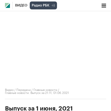
ВИДЕО
Видео
/
Передачи
/
Главные новости
/
Главные новости. Выпуск за 21:11, 01.06.2021
Выпуск за 1 июня, 2021