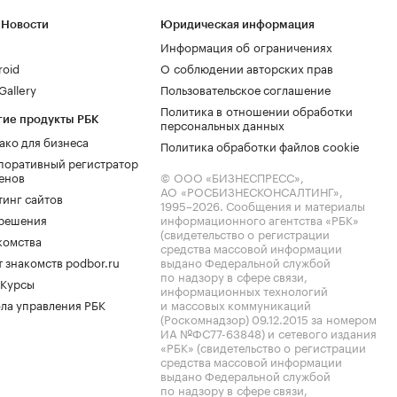
 Новости
Юридическая информация
Информация об ограничениях
roid
О соблюдении авторских прав
allery
Пользовательское соглашение
Политика в отношении обработки
гие продукты РБК
персональных данных
ако для бизнеса
Политика обработки файлов cookie
поративный регистратор
енов
© ООО «БИЗНЕСПРЕСС»,
АО «РОСБИЗНЕСКОНСАЛТИНГ»,
тинг сайтов
1995–2026
. Сообщения и материалы
.решения
информационного агентства «РБК»
(свидетельство о регистрации
комства
средства массовой информации
 знакомств podbor.ru
выдано Федеральной службой
по надзору в сфере связи,
 Курсы
информационных технологий
ла управления РБК
и массовых коммуникаций
(Роскомнадзор) 09.12.2015 за номером
ИА №ФС77-63848) и сетевого издания
«РБК» (свидетельство о регистрации
средства массовой информации
выдано Федеральной службой
по надзору в сфере связи,