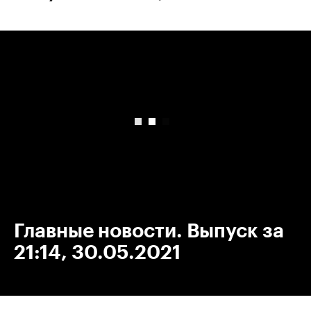
00:00
/
00:00
Главные новости. Выпуск за
21:14, 30.05.2021