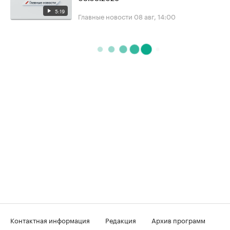
5:19
Главные новости
08 авг, 14:00
Контактная информация
Редакция
Архив программ