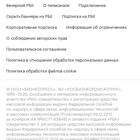
Вечерний РБК
О телеканале
Подключение
Скрыть баннеры на РБК
Подписка на РБК
Корпоративная подписка
Информация об ограничениях
О соблюдении авторских прав
Пользовательское соглашение
Политика в отношении обработки персональных данных
Политика обработки файлов cookie
© ООО «БИЗНЕСПРЕСС», АО «РОСБИЗНЕСКОНСАЛТИНГ»,
1995–2026
. Сообщения и материалы информационного
агентства «РБК» (свидетельство о регистрации средства
массовой информации выдано Федеральной службой
по надзору в сфере связи, информационных технологий
и массовых коммуникаций (Роскомнадзор) 09.12.2015
за номером ИА №ФС77-63848) и сетевого издания «РБК»
(свидетельство о регистрации средства массовой информации
выдано Федеральной службой по надзору в сфере связи,
информационных технологий и массовых коммуникаций
(Роскомнадзор) 03.12.2021 за номером ЭЛ №ФС77-82385)