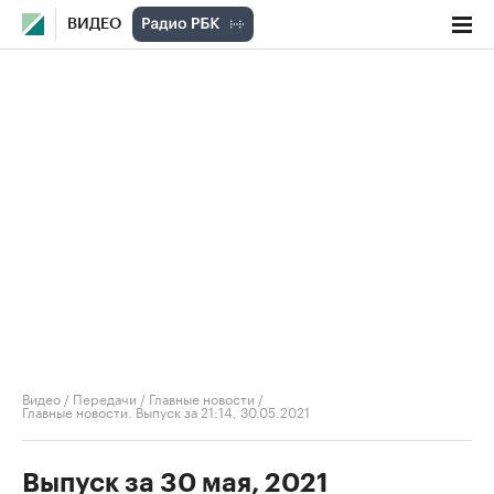
ВИДЕО
Видео
/
Передачи
/
Главные новости
/
Главные новости. Выпуск за 21:14, 30.05.2021
Выпуск за 30 мая, 2021