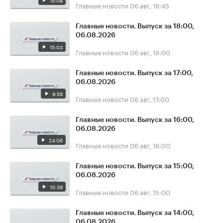
15:08
Главные новости
06 авг, 18:45
Главные новости. Выпуск за 18:00,
06.08.2026
15:03
Главные новости
06 авг, 18:00
Главные новости. Выпуск за 17:00,
06.08.2026
9:56
Главные новости
06 авг, 17:00
Главные новости. Выпуск за 16:00,
06.08.2026
24:06
Главные новости
06 авг, 16:00
Главные новости. Выпуск за 15:00,
06.08.2026
10:39
Главные новости
06 авг, 15:00
Главные новости. Выпуск за 14:00,
06.08.2026