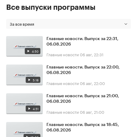
Все выпуски программы
За все время
Главные новости. Выпуск за 22:31,
06.08.2026
4:50
Главные новости
06 авг, 22:31
Главные новости. Выпуск за 22:00,
06.08.2026
5:18
Главные новости
06 авг, 22:00
Главные новости. Выпуск за 21:00,
06.08.2026
4:51
Главные новости
06 авг, 21:00
Главные новости. Выпуск за 18:45,
06.08.2026